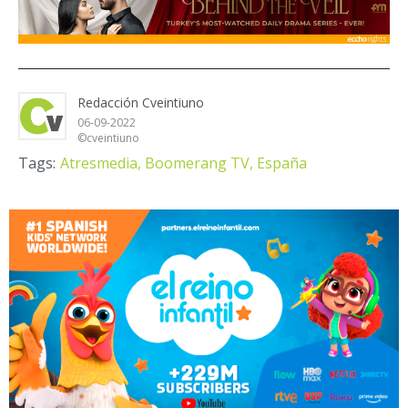
Redacción Cveintiuno
06-09-2022
©cveintiuno
Tags:
Atresmedia,
Boomerang TV,
España