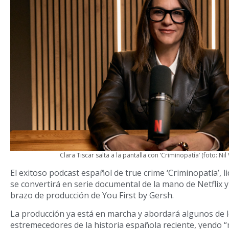
Clara Tiscar salta a la pantalla con ‘Criminopatía’ (foto: Nil 
El exitoso podcast español de true crime ‘Criminopatía’, l
se convertirá en serie documental de la mano de Netflix y 
brazo de producción de You First by Gersh.
La producción ya está en marcha y abordará algunos de 
estremecedores de la historia española reciente, yendo “m