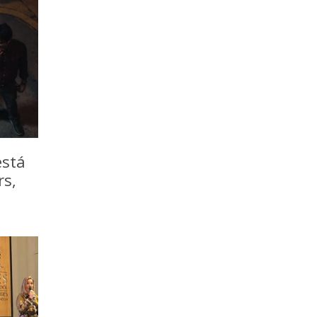
está
rs,