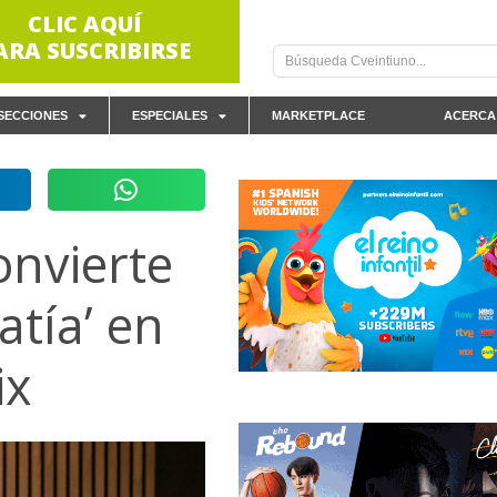
CLIC AQUÍ
ARA SUSCRIBIRSE
SECCIONES
ESPECIALES
MARKETPLACE
ACERCA
onvierte
atía’ en
ix