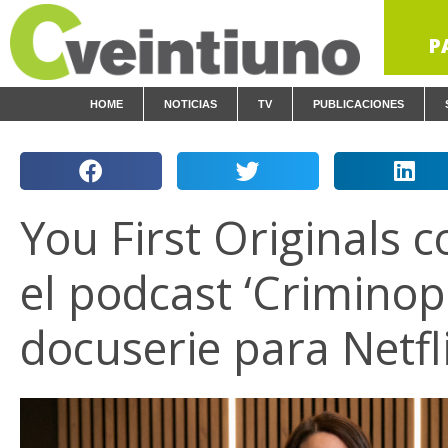
P
HOME
NOTICIAS
TV
PUBLICACIONES
You First Originals c
el podcast ‘Criminop
docuserie para Netfl