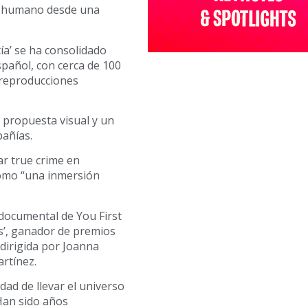
nto humano desde una
tía’ se ha consolidado
pañol, con cerca de 100
 reproducciones
 propuesta visual y un
añías.
ar true crime en
como “una inmersión
 documental de You First
s’, ganador de premios
 dirigida por Joanna
artínez.
dad de llevar el universo
 Han sido años