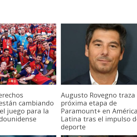
erechos
Augusto Rovegno traza 
 están cambiando
próxima etapa de
del juego para la
Paramount+ en Améric
adounidense
Latina tras el impulso d
deporte