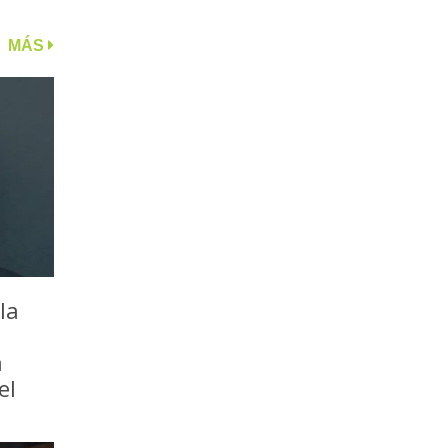
MÁS
la
a
el