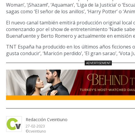
Woman’, ‘¡Shazam!’, ‘Aquaman’, ‘Liga de la Justicia’ o ‘Escu
sagas como ‘El señor de los anillos’, ‘Harry Potter’ o ‘Anim
El nuevo canal también emitirá producción original loca
comenzando por el show de entretenimiento ‘Nadie sabe
Buenafuente y Berto Romero y actualmente en emisión 
TNT España ha producido en los últimos años ficciones 
gusta conducir’, ‘Maricón perdido’, ‘El gran sarao’, ‘Vota J
Redacción Cveintiuno
27-02-2023
©cveintiuno