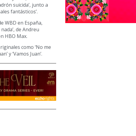
adrón suicida’, junto a
ales fantásticos’.
l de WBD en España,
 nada’, de Andreu
en HBO Max.
originales como ‘No me
uan’ y ‘Vamos Juan’.