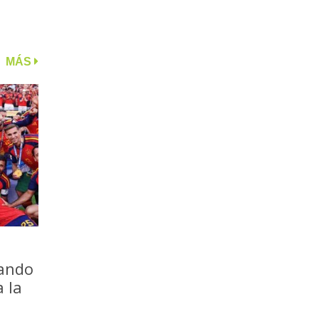
MÁS
iando
a la