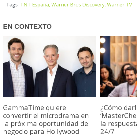
Tags:
TNT España,
Warner Bros Discovery,
Warner TV
EN CONTEXTO
GammaTime quiere
¿Cómo darl
convertir el microdrama en
‘MasterChe
la próxima oportunidad de
la respuest
negocio para Hollywood
24/7