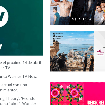
 el próximo 14 de abril
er TV.
tanto Warner TV Now.
 actual con una
enimiento”.
g Theory’, ‘Friends’,
 como ‘Joker’, ‘Wonder