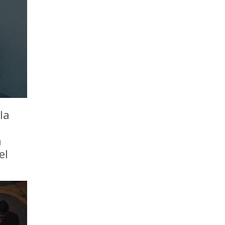
la
a
el