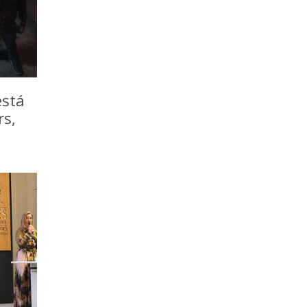
está
rs,