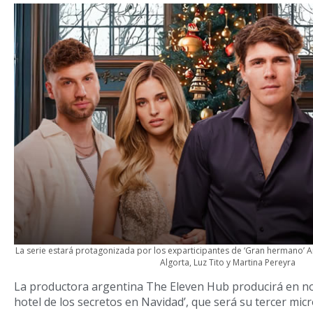
La serie estará protagonizada por los exparticipantes de ‘Gran hermano’ 
Algorta, Luz Tito y Martina Pereyra
La productora argentina The Eleven Hub producirá en nov
hotel de los secretos en Navidad’, que será su tercer mic