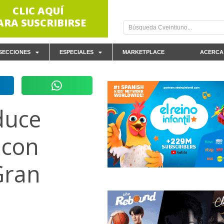
CLIC AQUÍ
ARA SUSCRIBIRSE
SECCIONES
ESPECIALES
MARKETPLACE
ACERCA
duce
 con
Gran