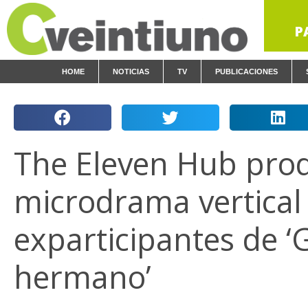
P
HOME
NOTICIAS
TV
PUBLICACIONES
The Eleven Hub pro
microdrama vertical
exparticipantes de ‘
hermano’