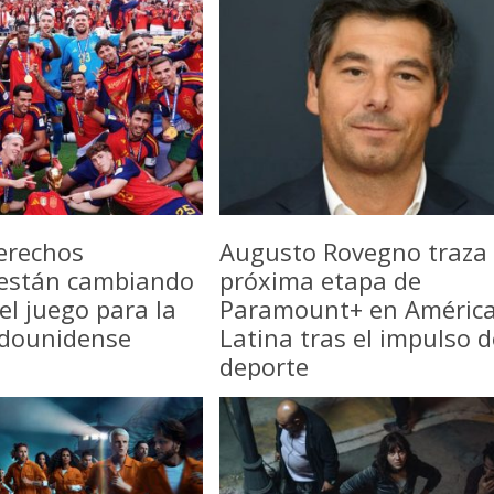
erechos
Augusto Rovegno traza 
 están cambiando
próxima etapa de
del juego para la
Paramount+ en Améric
adounidense
Latina tras el impulso d
deporte