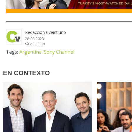
Redacción Cveintiuno
28-08-2023
©cveintiuno
Tags:
Argentina,
Sony Channel
EN CONTEXTO