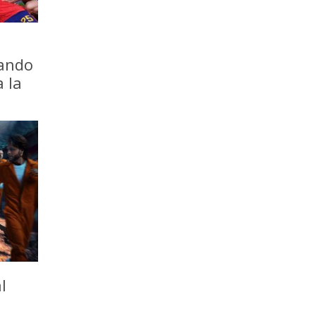
iando
a la
l