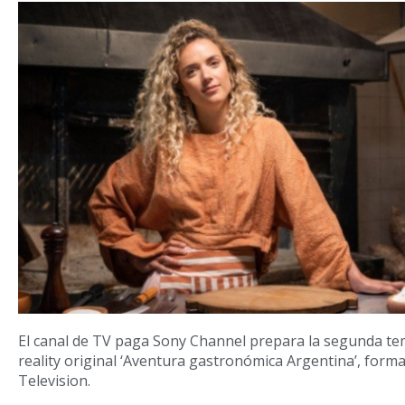
El canal de TV paga Sony Channel prepara la segunda t
reality original ‘Aventura gastronómica Argentina’, form
Television.