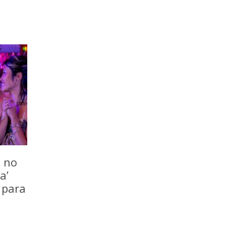
o no
a’
 para