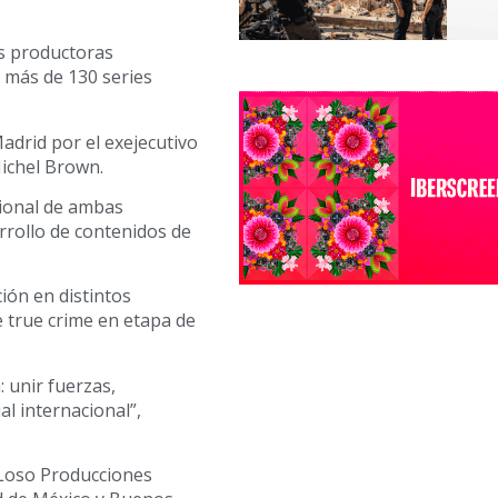
s productoras
 más de 130 series
adrid por el exejecutivo
Michel Brown.
cional de ambas
rrollo de contenidos de
ón en distintos
e true crime en etapa de
: unir fuerzas,
l internacional”,
Loso Producciones