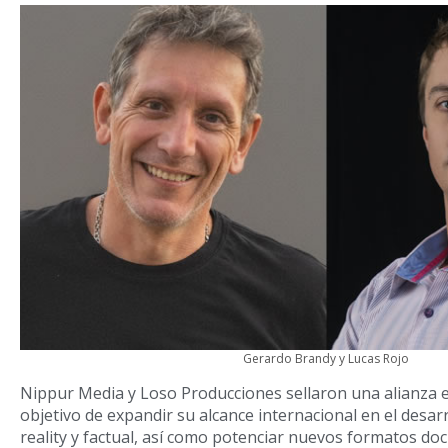
Gerardo Brandy y Lucas Rojo
Nippur Media y Loso Producciones sellaron una alianza e
objetivo de expandir su alcance internacional en el desar
reality y factual, así como potenciar nuevos formatos d