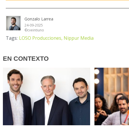
Gonzalo Larrea
24-09-2025
©cveintiuno
Tags:
LOSO Producciones,
Nippur Media
EN CONTEXTO