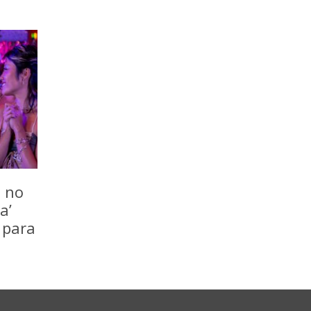
o no
a’
 para