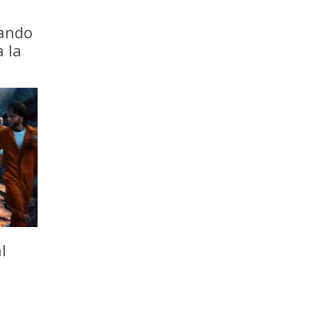
iando
a la
l