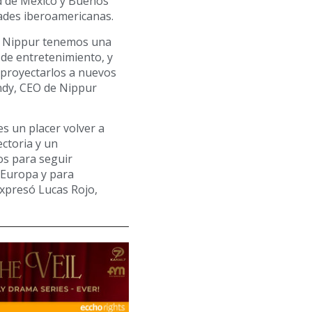
ad de México y Buenos
dades iberoamericanas.
en Nippur tenemos una
 de entretenimiento, y
 proyectarlos a nuevos
ndy, CEO de Nippur
s un placer volver a
ctoria y un
os para seguir
 Europa y para
xpresó Lucas Rojo,