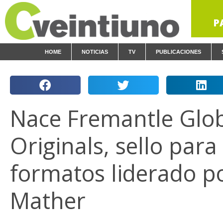
P
HOME
NOTICIAS
TV
PUBLICACIONES
Nace Fremantle Glo
Originals, sello par
formatos liderado p
Mather