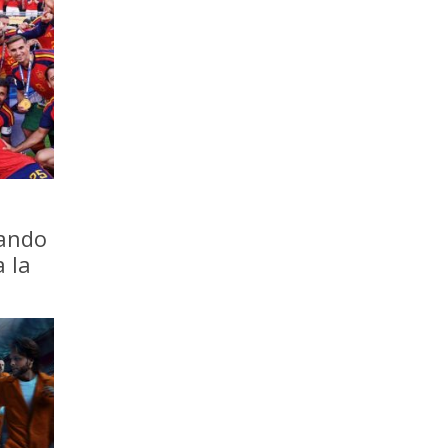
iando
a la