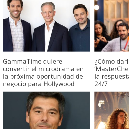
GammaTime quiere
¿Cómo darl
convertir el microdrama en
‘MasterChe
la próxima oportunidad de
la respuest
negocio para Hollywood
24/7