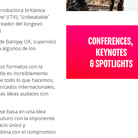
roductora británica
e’ (ITV), ‘Unbeatable’
creador del longevo
.
e Banijay UK, supervisó
a algunos de los
los formatos con la
tle es increíblemente
de todo lo que hacemos,
ercados internacionales,
as ideas audaces con
 se basa en una idea
 futuro con la imponente
cio único y
mbina con el compromiso