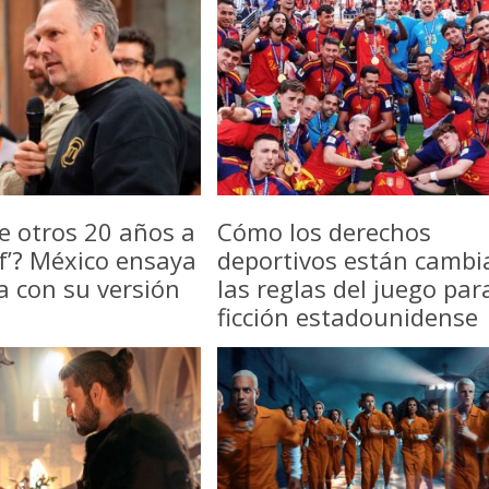
e otros 20 años a
Cómo los derechos
f’? México ensaya
deportivos están camb
a con su versión
las reglas del juego par
ficción estadounidense