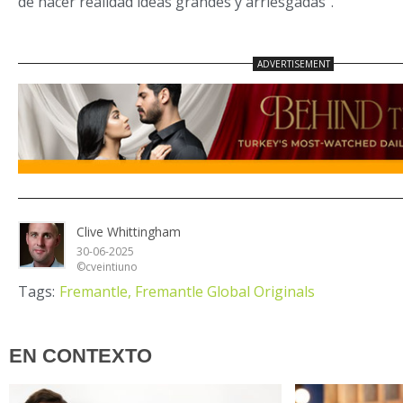
de hacer realidad ideas grandes y arriesgadas”.
Clive Whittingham
30-06-2025
©cveintiuno
Tags:
Fremantle,
Fremantle Global Originals
EN CONTEXTO