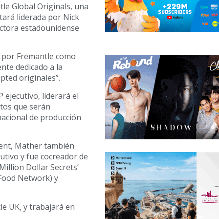
le Global Originals, una
tará liderada por Nick
uctora estadounidense
a por Fremantle como
nte dedicado a la
pted originales”.
ejecutivo, liderará el
tos que serán
nacional de producción
ent, Mather también
utivo y fue cocreador de
illion Dollar Secrets’
 (Food Network) y
e UK, y trabajará en