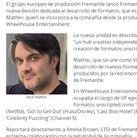
El grupo europeo de producción Fremantle lanzó Fremant
nueva división dedicada al desarrollo de formatos, que es
Mather, quien se incorpora a la compañía desde la prod
Wheelhouse Entertainment.
La nueva unidad es descrit
“un hub creativo independie
creación de formatos unscri
Mather, que se une como VP 
desarrollo de nuevos forma
producidos por la red inter
de Fremantle.
En Wheelhouse Entertainm
ocupaba el cargo de VP ejec
Nick Mather
formatos unscripted como ‘M
(Netflix), ‘Got to Get Out’ (Hulu/Disney), ‘Last Bite Hotel’
‘Celebrity Puzzling’ (Channel 5).
Reportará directamente a Amelia Brown, CEO de Fremantl
estrecha colaboración con la red global de la compañía.