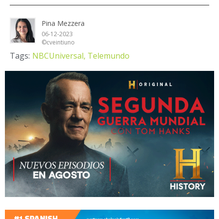
Pina Mezzera
06-12-2023
©cveintiuno
Tags:
NBCUniversal,
Telemundo