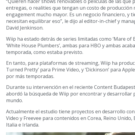
“Quieren hacer shows renovables o películas de las que 
entregas, o realities que tengan un costo de producción
engagement mucho mayor. Es un negocio financiero, y t
necesitan equilibrar eso”, le dijo al editor-in-chief y man
David Jenkinson.
Wiip ha estado detrás de series limitadas como ‘Mare of E
‘White House Plumbers’, ambas para HBO y ambas acaba
temporada, como estaba previsto.
En tanto, para plataformas de streaming, Wiip ha produ
Turned Pretty’ para Prime Video, y ‘Dickinson’ para App
por más temporadas.
Durante su intervención en el reciente Content Budapest
abordó la búsqueda de Wiip por encontrar y desarrollar 
mundo.
Actualmente el estudio tiene proyectos en desarrollo con
Video y Freevee para contenidos en Corea, Reino Unido, Br
Italia e Irlanda.