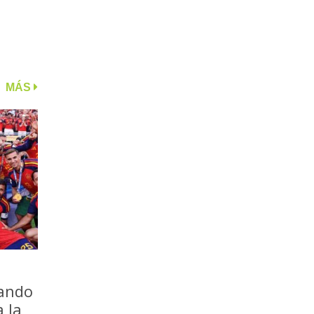
MÁS
iando
a la