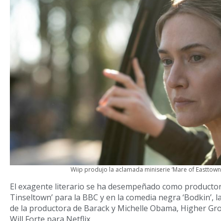
Wiip produjo la aclamada miniserie ‘Mare of Easttow
El exagente literario se ha desempeñado como productor 
Tinseltown’ para la BBC y en la comedia negra ‘Bodkin’, la
de la productora de Barack y Michelle Obama, Higher Gr
Will Forte para Netflix.