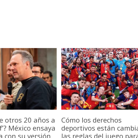
e otros 20 años a
Cómo los derechos
f’? México ensaya
deportivos están camb
a con su versión
las reglas del juego par