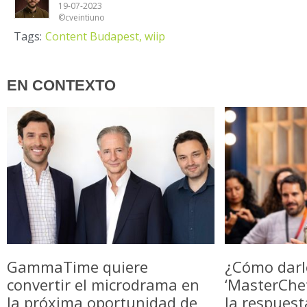
19-07-2023
©cveintiuno
Tags:
Content Budapest,
wiip
EN CONTEXTO
GammaTime quiere
¿Cómo darl
convertir el microdrama en
‘MasterChe
la próxima oportunidad de
la respuest