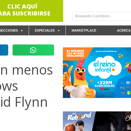
CLIC AQUÍ
ARA SUSCRIBIRSE
SECCIONES
ESPECIALES
MARKETPLACE
ACERCA
an menos
ows
id Flynn