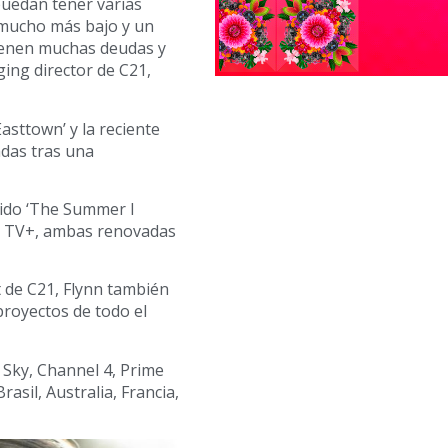
puedan tener varias
 mucho más bajo y un
ienen muchas deudas y
aging director de C21,
asttown’ y la reciente
das tras una
cido ‘The Summer I
le TV+, ambas renovadas
 de C21, Flynn también
proyectos de todo el
 Sky, Channel 4, Prime
asil, Australia, Francia,