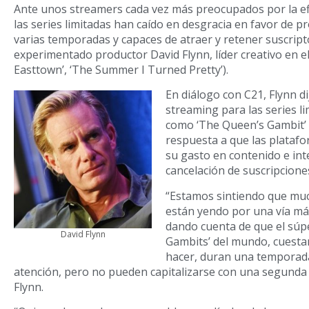
Ante unos streamers cada vez más preocupados por la efi
las series limitadas han caído en desgracia en favor de 
varias temporadas y capaces de atraer y retener suscript
experimentado productor David Flynn, líder creativo en el
Easttown’, ‘The Summer I Turned Pretty’).
En diálogo con C21, Flynn d
streaming para las series li
como ‘The Queen’s Gambit’
respuesta a que las plataf
su gasto en contenido e int
cancelación de suscripcione
“Estamos sintiendo que mu
están yendo por una vía má
dando cuenta de que el súp
David Flynn
Gambits’ del mundo, cuest
hacer, duran una temporad
atención, pero no pueden capitalizarse con una segunda
Flynn.