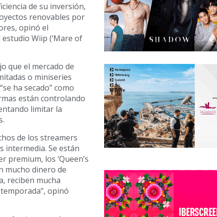
ciencia de su inversión,
proyectos renovables por
ores, opinó el
 estudio Wiip (‘Mare of
ijo que el mercado de
mitadas o miniseries
 “se ha secado” como
ormas están controlando
entando limitar la
s.
chos de los streamers
s intermedia. Se están
er premium, los ‘Queen’s
an mucho dinero de
a, reciben mucha
 temporada”, opinó