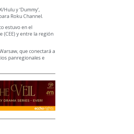
FX/Hulu y ‘Dummy’,
para Roku Channel.
co estuvo en el
e (CEE) y entre la región
 Warsaw, que conectará a
cios panregionales e