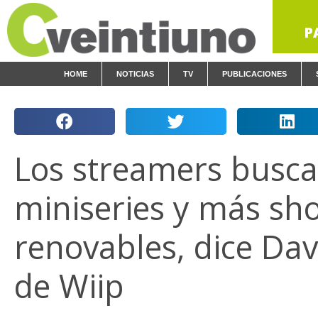
P
HOME
NOTICIAS
TV
PUBLICACIONES
Los streamers busc
miniseries y más sh
renovables, dice Dav
de Wiip