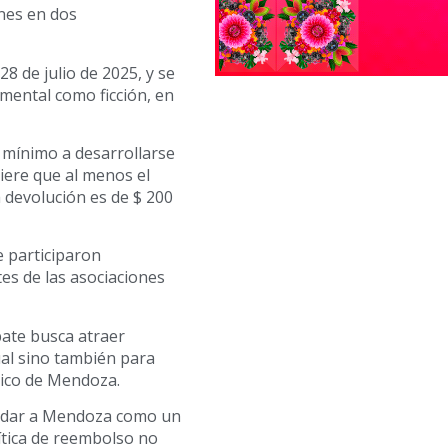
ones en dos
28 de julio de 2025, y se
umental como ficción, en
o mínimo a desarrollarse
iere que al menos el
la devolución es de $ 200
e participaron
s de las asociaciones
bate busca atraer
ual sino también para
mico de Mendoza.
lidar a Mendoza como un
lítica de reembolso no