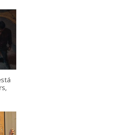
está
rs,