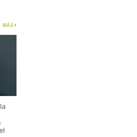
MÁS
la
a
el