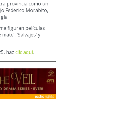
tra provincia como un
ijo Federico Morábito,
gía.
ma figuran películas
mate’, ‘Salvajes’ y
25, haz
clic aquí
.