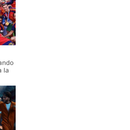
iando
a la