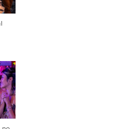
l
o no