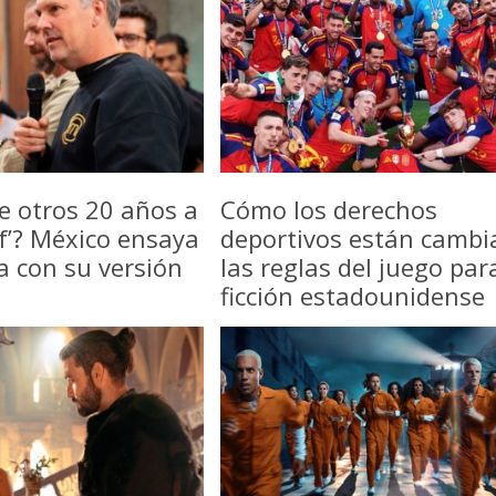
e otros 20 años a
Cómo los derechos
f’? México ensaya
deportivos están camb
a con su versión
las reglas del juego par
ficción estadounidense