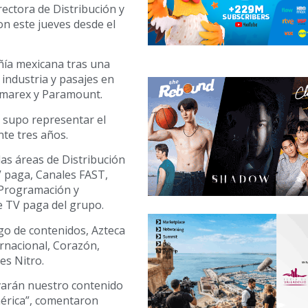
rectora de Distribución y
on este jueves desde el
ñía mexicana tras una
 industria y pasajes en
marex y Paramount.
 supo representar el
te tres años.
las áreas de Distribución
V paga, Canales FAST,
 Programación y
e TV paga del grupo.
go de contenidos, Azteca
rnacional, Corazón,
es Nitro.
evarán nuestro contenido
mérica”, comentaron