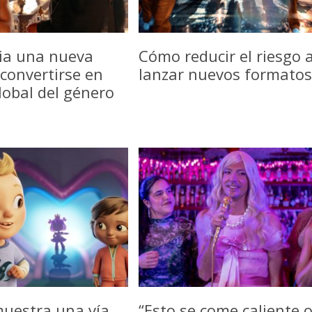
icia una nueva
Cómo reducir el riesgo a
convertirse en
lanzar nuevos formatos
lobal del género
uestra una vía
“Esto se come caliente 