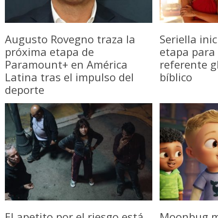
Augusto Rovegno traza la
Seriella in
próxima etapa de
etapa para 
Paramount+ en América
referente g
Latina tras el impulso del
bíblico
deporte
El apetito por el riesgo está
Moonbug m