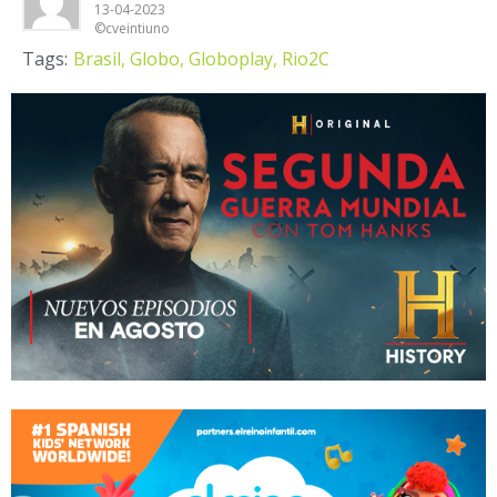
13-04-2023
©cveintiuno
Tags:
Brasil,
Globo,
Globoplay,
Rio2C