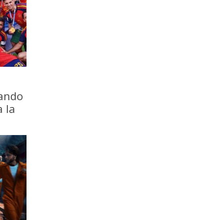
iando
a la