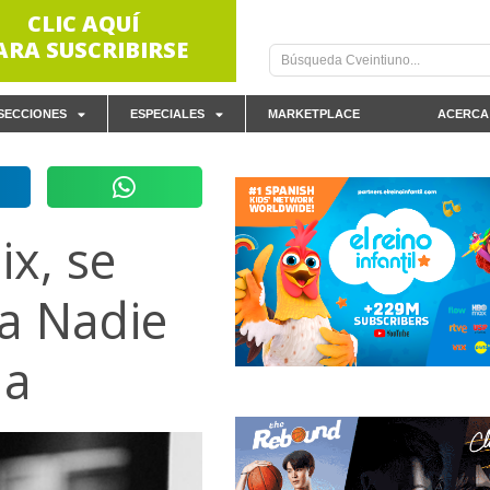
CLIC AQUÍ
ARA SUSCRIBIRSE
SECCIONES
ESPECIALES
MARKETPLACE
ACERCA
ix, se
a Nadie
ña