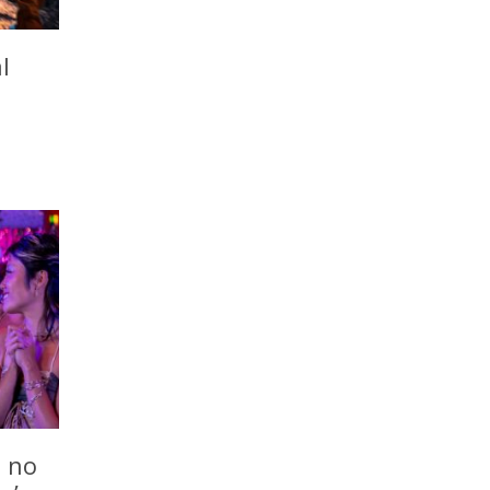
l
o no