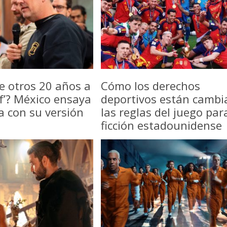
e otros 20 años a
Cómo los derechos
f’? México ensaya
deportivos están camb
a con su versión
las reglas del juego par
ficción estadounidense