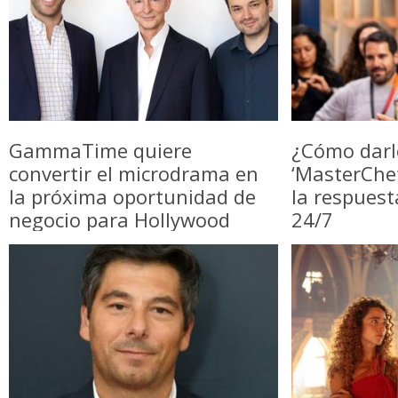
GammaTime quiere
¿Cómo darl
convertir el microdrama en
‘MasterChe
la próxima oportunidad de
la respuest
negocio para Hollywood
24/7