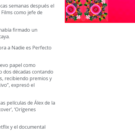
Pocas semanas después el
 Films como jefe de
había firmado un
taya.
ra a Nadie es Perfecto
uevo papel como
o dos décadas contando
s, recibiendo premios y
ivo”, expresó el
s películas de Álex de la
cover’, ‘Orígenes
tflix y el documental