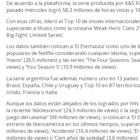
De acuerdo a la plataforma, la serie producida por K&S Fi
pasado miércoles logró 58,3 millones de horas vistas y 10
Con esas cifras, lideró el Top 10 de shows internacionale
superando a títulos como la coreana ‘Weak Hero: Class 2’ 
Big Fight: Limited Series’.
Los datos también colocan a ‘El Eternauta’ como uno de 
populares de Netflix considerando cualquier idioma, supe
‘Havoc’ (26,5 millones) y las series ‘The Four Seasons: Sea
views) y ‘You: Season 5’ (10,9 millones de views).
La serie argentina fue además número uno en 13 países 
Brasil, España, Chile y Uruguay y Top 10 en 87 territori
Unido, Francia o Italia.
Aunque los datos están alejados de los logrados por hits
la reciente ‘Adolescence’ (24,3 millones de views) o la se
juego del calamar’ (68 millones de views), sí colocan a ‘El
estreno de Iberoamérica en los últimos tiempos, superand
millones de views), ‘Accidente’ (10,4 millones de views), ‘El
millones de views) o ‘Cien años de soledad’ (3,6 millones).