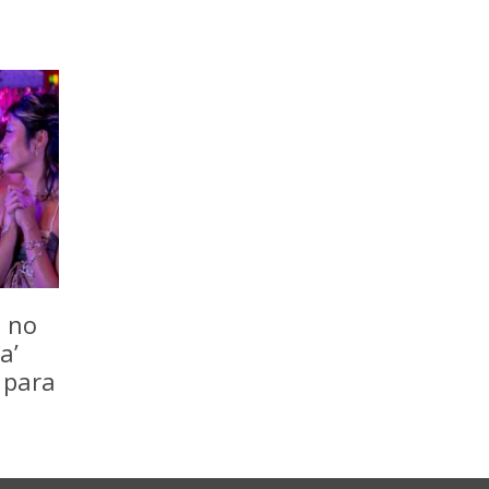
o no
a’
 para