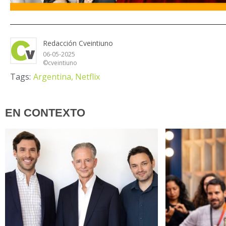
Redacción Cveintiuno
06-05-2025
©cveintiuno
Tags:
Argentina,
Netflix
EN CONTEXTO