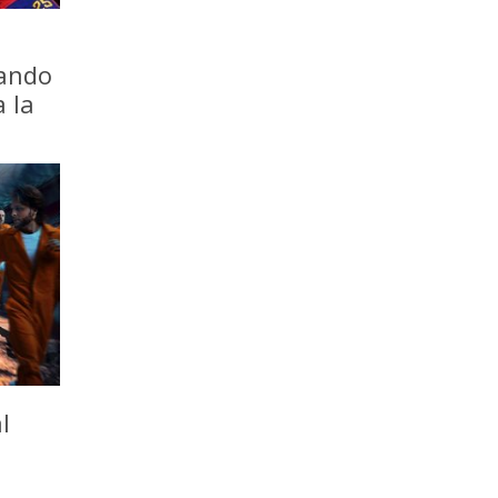
iando
a la
l