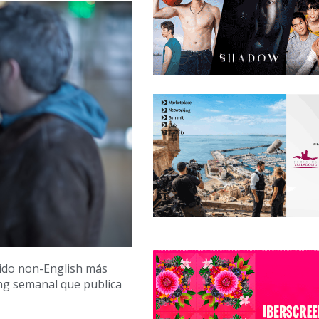
enido non-English más
ing semanal que publica