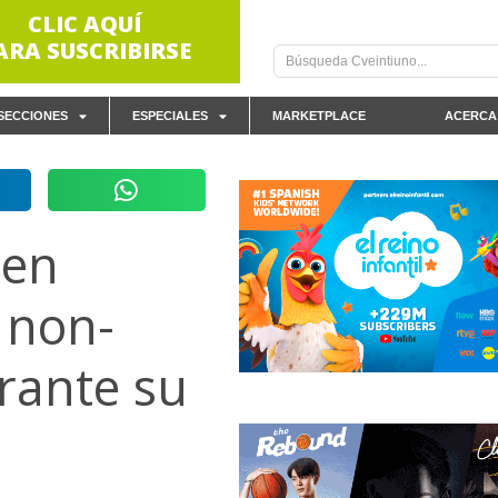
CLIC AQUÍ
ARA SUSCRIBIRSE
SECCIONES
ESPECIALES
MARKETPLACE
ACERCA
 en
e non-
rante su