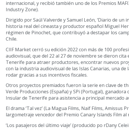
internacional, y recibió también uno de los Premios MAFI
Industry Zone).
Dirigido por Saúl Valverde y Samuel León, ‘Diario de un in
historia real del cineasta y productor español Miguel Herb
régimen de Pinochet, que contribuyó a destapar los cam
Chile.
CIIF Market cerró su edición 2022 con más de 100 profesi
audiovisual, que del 22 al 27 de noviembre se dieron cita
Tenerife para atraer productores, encontrar nuevos proy
con la industria audiovisual de las Islas Canarias, una de 
rodar gracias a sus incentivos fiscales.
Otros proyectos premiados fueron la serie en clave de thri
Verde Producciones (España) y SPi (Portugal), ganadora 
Insular de Tenerife para asistencia a principal mercado 
El drama ‘Tal vez’ (La Magua Films, Naif Films, Amissus P
largometraje vencedor del Premio Canary Islands Film al 
‘Los pasajeros del último viaje’ (producido po rDany Cele