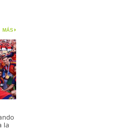
MÁS
iando
a la