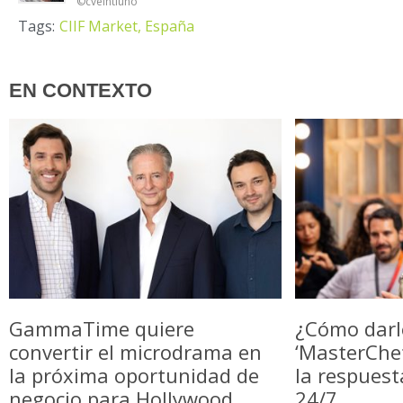
©cveintiuno
Tags:
CIIF Market,
España
EN CONTEXTO
GammaTime quiere
¿Cómo darl
convertir el microdrama en
‘MasterChe
la próxima oportunidad de
la respuest
negocio para Hollywood
24/7