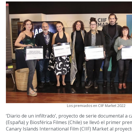
Los premiados en CIIF Market 2022
‘Diario de un infiltrado’, proyecto de serie documental a 
(España) y Biosférica Filmes (Chile) se llevó el primer pre
Canary Islands International Film (CIIF) Market al proyec