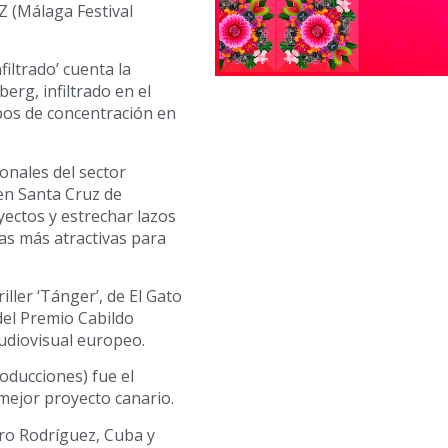
Z (Málaga Festival
filtrado’ cuenta la
erg, infiltrado en el
pos de concentración en
onales del sector
 en Santa Cruz de
ectos y estrechar lazos
las más atractivas para
ller ‘Tánger’, de El Gato
del Premio Cabildo
audiovisual europeo.
roducciones) fue el
mejor proyecto canario.
iro Rodríguez, Cuba y