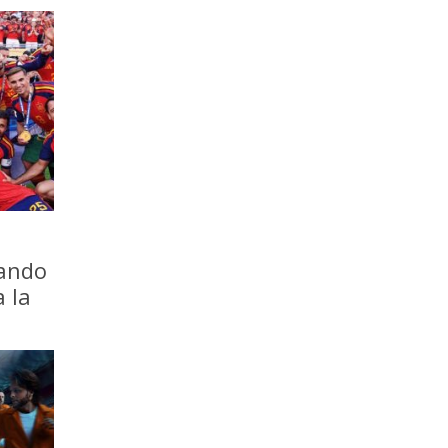
iando
a la