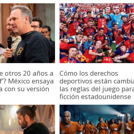
e otros 20 años a
Cómo los derechos
f’? México ensaya
deportivos están camb
a con su versión
las reglas del juego par
ficción estadounidense