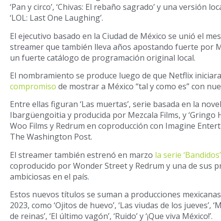
‘Pan y circo’, ‘Chivas: El rebaño sagrado’ y una versión lo
‘LOL: Last One Laughing’.
El ejecutivo basado en la Ciudad de México se unió el mes
streamer que también lleva años apostando fuerte por M
un fuerte catálogo de programación original local.
El nombramiento se produce luego de que Netflix iniciar
compromiso
de mostrar a México “tal y como es” con nuev
Entre ellas figuran ‘Las muertas’, serie basada en la nove
Ibargüengoitia y producida por Mezcala Films, y ‘Gringo 
Woo Films y Redrum en coproducción con Imagine Entert
The Washington Post.
El streamer también estrenó en marzo
la serie ‘Bandidos’
coproducido por Wonder Street y Redrum y una de sus 
ambiciosas en el país.
Estos nuevos títulos se suman a producciones mexicanas 
2023, como ‘Ojitos de huevo’, ‘Las viudas de los jueves’, ‘M
de reinas’, ‘El último vagón’, ‘Ruido’ y ‘¡Que viva México!’.