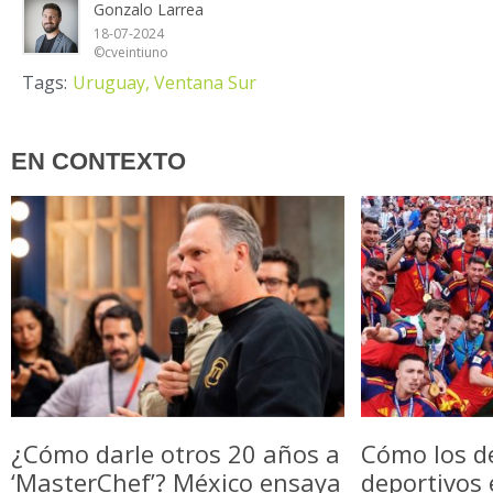
Gonzalo Larrea
18-07-2024
©cveintiuno
Tags:
Uruguay,
Ventana Sur
EN CONTEXTO
¿Cómo darle otros 20 años a
Cómo los d
‘MasterChef’? México ensaya
deportivos