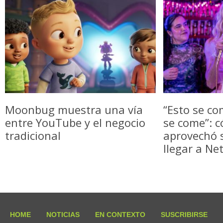
Moonbug muestra una vía
“Esto se co
entre YouTube y el negocio
se come”: c
tradicional
aprovechó
llegar a Net
HOME
NOTICIAS
EN CONTEXTO
SUSCRIBIRSE