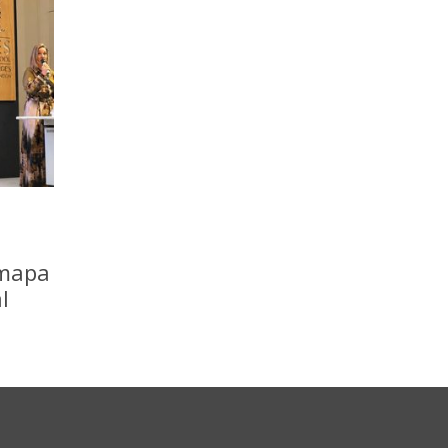
 mapa
l