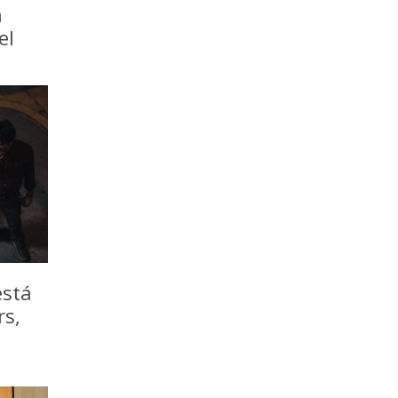
a
el
está
rs,