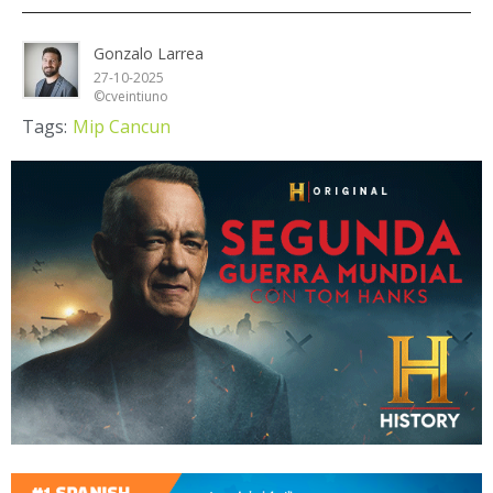
Gonzalo Larrea
27-10-2025
©cveintiuno
Tags:
Mip Cancun