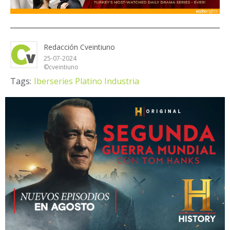
Redacción Cveintiuno
25-07-2024
©cveintiuno
Tags:
Iberseries Platino Industria