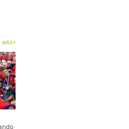
MÁS
iando