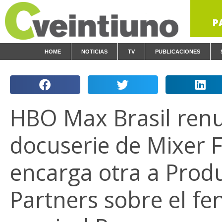
P
HOME
NOTICIAS
TV
PUBLICACIONES
HBO Max Brasil ren
docuserie de Mixer F
encarga otra a Prod
Partners sobre el f