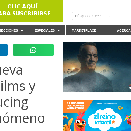
CLIC AQUÍ
ARA SUSCRIBIRSE
SECCIONES
ESPECIALES
MARKETPLACE
ACERCA
ueva
ilms y
ucing
enómeno