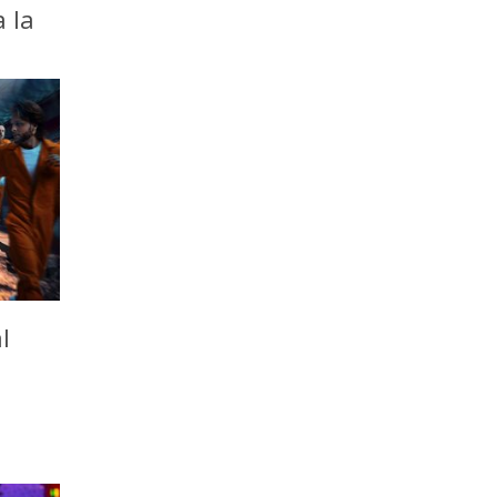
a la
l