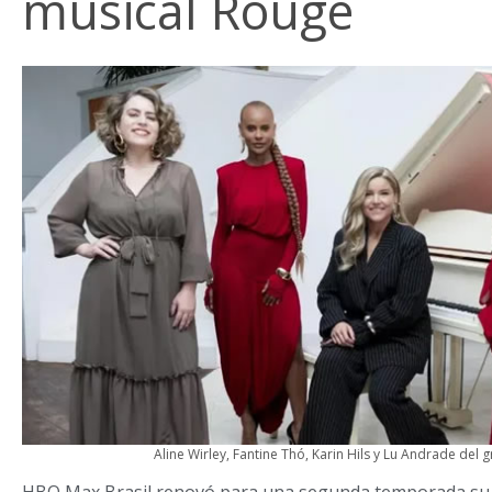
musical Rouge
Aline Wirley, Fantine Thó, Karin Hils y Lu Andrade del
HBO Max Brasil renovó para una segunda temporada su 