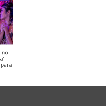
o no
a’
 para