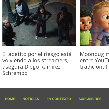
El apetito por el riesgo está
Moonbug m
volviendo a los streamers,
entre YouTu
asegura Diego Ramírez
tradicional
Schrempp
HOME
NOTICIAS
EN CONTEXTO
SUSCRIBIRSE