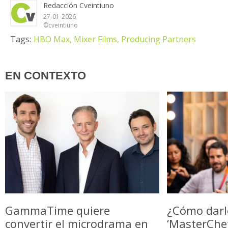
Redacción Cveintiuno
27-01-2026
©cveintiuno
Tags:
HBO Max,
Mixer Films,
Producing Partners
EN CONTEXTO
GammaTime quiere
¿Cómo darl
convertir el microdrama en
‘MasterChe