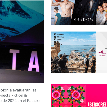
Polonia evaluarán las
onecta Fiction &
o de 2024 en el Palacio