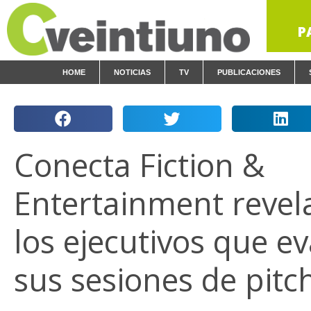
P
HOME
NOTICIAS
TV
PUBLICACIONES
Conecta Fiction &
Entertainment revel
los ejecutivos que e
sus sesiones de pitc