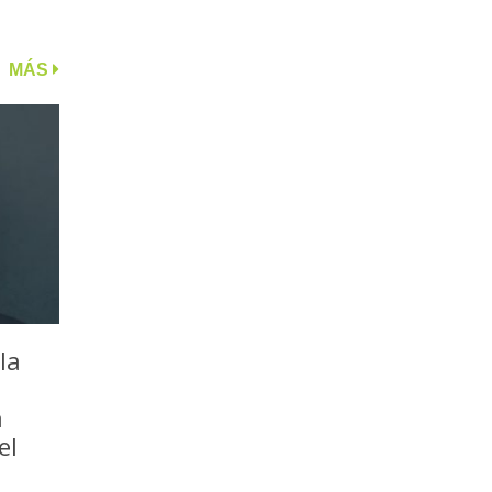
MÁS
la
a
el