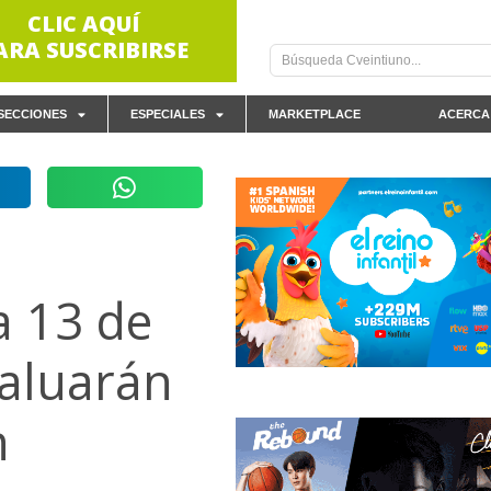
CLIC AQUÍ
ARA SUSCRIBIRSE
SECCIONES
ESPECIALES
MARKETPLACE
ACERCA
a 13 de
valuarán
h