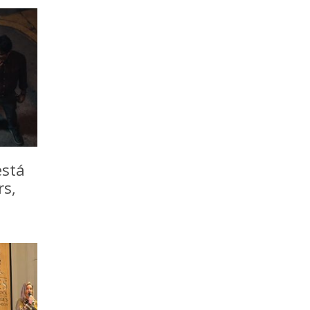
está
rs,