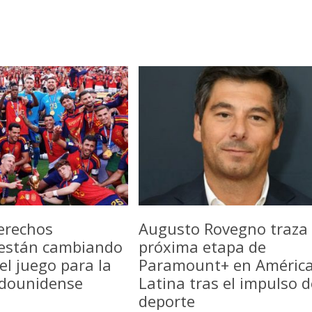
erechos
Augusto Rovegno traza 
 están cambiando
próxima etapa de
del juego para la
Paramount+ en Améric
adounidense
Latina tras el impulso d
deporte