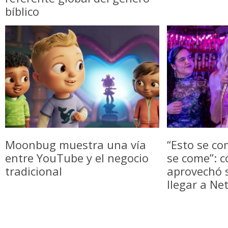
bíblico
Moonbug muestra una vía
“Esto se co
entre YouTube y el negocio
se come”: c
tradicional
aprovechó
llegar a Net