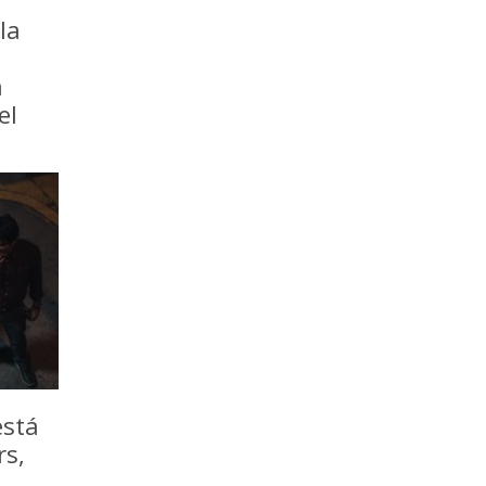
la
a
el
está
rs,