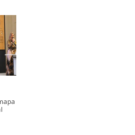
 mapa
l