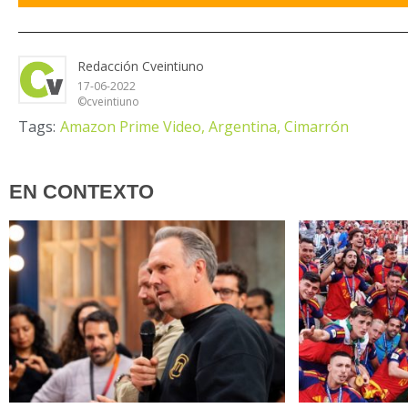
Redacción Cveintiuno
17-06-2022
©cveintiuno
Tags:
Amazon Prime Video,
Argentina,
Cimarrón
EN CONTEXTO