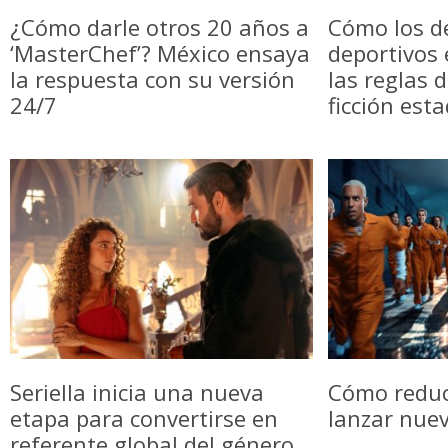
¿Cómo darle otros 20 años a
Cómo los d
‘MasterChef’? México ensaya
deportivos
la respuesta con su versión
las reglas 
24/7
ficción est
Seriella inicia una nueva
Cómo reduci
etapa para convertirse en
lanzar nue
referente global del género