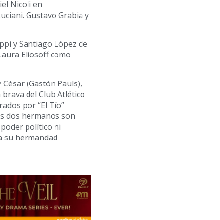
el Nicoli en
uciani. Gustavo Grabia y
ppi y Santiago López de
Laura Eliosoff como
y César (Gastón Pauls),
 brava del Club Atlético
rados por “El Tío”
los dos hermanos son
poder político ni
ba su hermandad