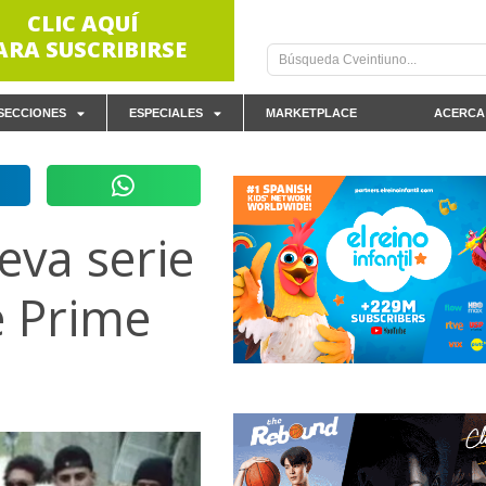
CLIC AQUÍ
ARA SUSCRIBIRSE
SECCIONES
ESPECIALES
MARKETPLACE
ACERCA
eva serie
e Prime