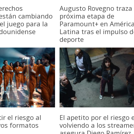
erechos
Augusto Rovegno traza 
 están cambiando
próxima etapa de
del juego para la
Paramount+ en Améric
adounidense
Latina tras el impulso d
deporte
r el riesgo al
El apetito por el riesgo 
vos formatos
volviendo a los streame
asegura Diego Ramírez