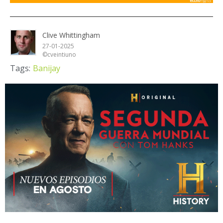
Clive Whittingham
27-01-2025
©cveintiuno
Tags:
Banijay