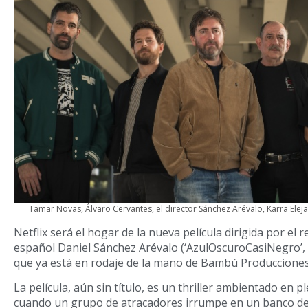
Tamar Novas, Álvaro Cervantes, el director Sánchez Arévalo, Karra Eleja
Netflix será el hogar de la nueva película dirigida por el 
español Daniel Sánchez Arévalo (‘AzulOscuroCasiNegro’, ‘Di
que ya está en rodaje de la mano de Bambú Producciones
La película, aún sin título, es un thriller ambientado en p
cuando un grupo de atracadores irrumpe en un banco de 