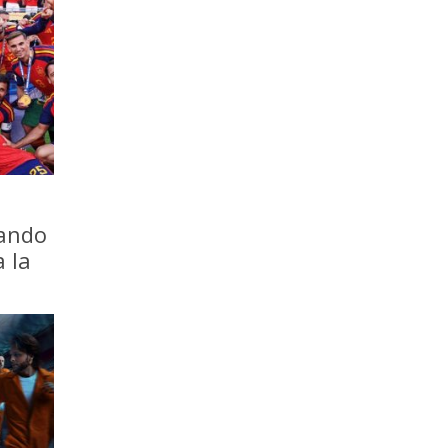
iando
a la