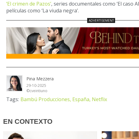
‘El crimen de Pazos’
, series documentales como ‘El caso Al
películas como ‘La viuda negra’.
Pina Mezzera
29-10-2025
©cveintiuno
Tags:
Bambú Producciones,
España,
Netflix
EN CONTEXTO