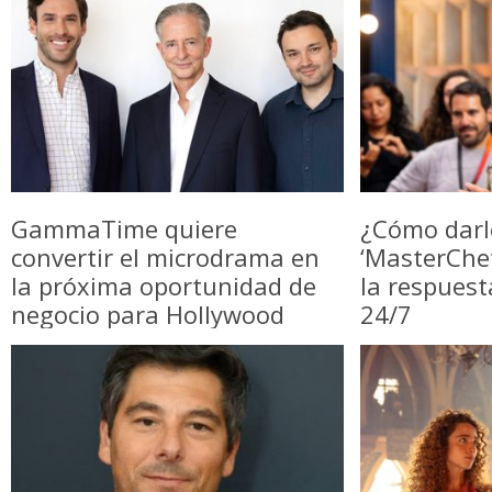
GammaTime quiere
¿Cómo darl
convertir el microdrama en
‘MasterChe
la próxima oportunidad de
la respuest
negocio para Hollywood
24/7