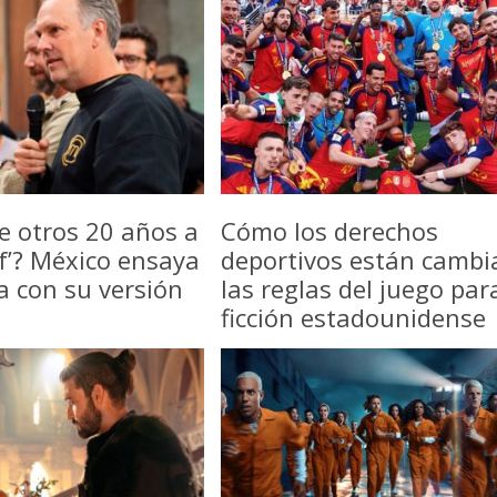
e otros 20 años a
Cómo los derechos
f’? México ensaya
deportivos están camb
a con su versión
las reglas del juego par
ficción estadounidense