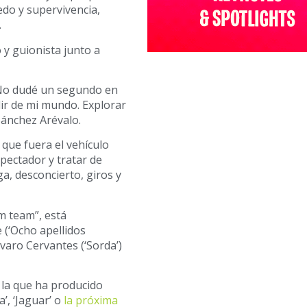
do y supervivencia,
.
y guionista junto a
No dudé un segundo en
ir de mi mundo. Explorar
Sánchez Arévalo.
que fuera el vehículo
pectador y tratar de
ga, desconcierto, giros y
am team”, está
e (‘Ocho apellidos
lvaro Cervantes (‘Sorda’)
a la que ha producido
a’, ‘Jaguar’ o
la próxima