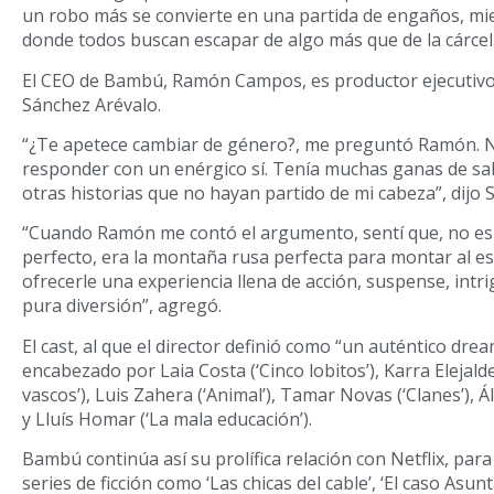
un robo más se convierte en una partida de engaños, mie
donde todos buscan escapar de algo más que de la cárcel
El CEO de Bambú, Ramón Campos, es productor ejecutivo 
Sánchez Arévalo.
“¿Te apetece cambiar de género?, me preguntó Ramón. 
responder con un enérgico sí. Tenía muchas ganas de sal
otras historias que no hayan partido de mi cabeza”, dijo 
“Cuando Ramón me contó el argumento, sentí que, no es 
perfecto, era la montaña rusa perfecta para montar al es
ofrecerle una experiencia llena de acción, suspense, intri
pura diversión”, agregó.
El cast, al que el director definió como “un auténtico dre
encabezado por Laia Costa (‘Cinco lobitos’), Karra Elejald
vascos’), Luis Zahera (‘Animal’), Tamar Novas (‘Clanes’), Á
y Lluís Homar (‘La mala educación’).
Bambú continúa así su prolífica relación con Netflix, par
series de ficción como ‘Las chicas del cable’, ‘El caso Asunt