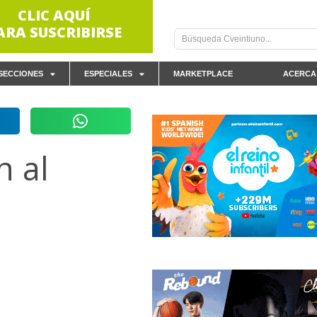
CLIC AQUÍ
ARA SUSCRIBIRSE
SECCIONES
ESPECIALES
MARKETPLACE
ACERCA
n al