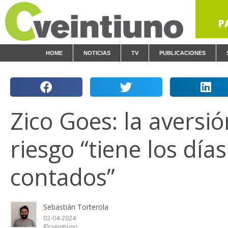
P
HOME
NOTICIAS
TV
PUBLICACIONES
Zico Goes: la aversió
riesgo “tiene los días
contados”
Sebastián Torterola
02-04-2024
©cveintiuno