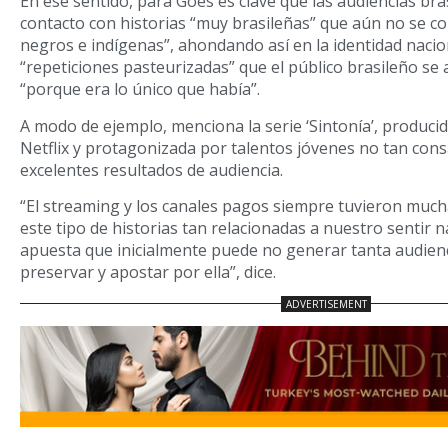
En ese sentido, para Goes es clave que las audiencias br
contacto con historias “muy brasileñas” que aún no se c
negros e indígenas”, ahondando así en la identidad nacio
“repeticiones pasteurizadas” que el público brasileño s
“porque era lo único que había”.
A modo de ejemplo, menciona la serie ‘Sintonía’, produci
Netflix y protagonizada por talentos jóvenes no tan con
excelentes resultados de audiencia.
“El streaming y los canales pagos siempre tuvieron mucha
este tipo de historias tan relacionadas a nuestro sentir 
apuesta que inicialmente puede no generar tanta audienc
preservar y apostar por ella”, dice.