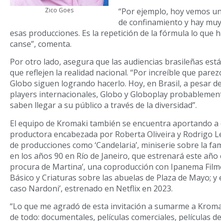
“Por ejemplo, hoy vemos una
Zico Goes
de confinamiento y hay muy
esas producciones. Es la repetición de la fórmula lo que h
canse”, comenta.
Por otro lado, asegura que las audiencias brasileñas está
que reflejen la realidad nacional. “Por increíble que parez
Globo siguen logrando hacerlo. Hoy, en Brasil, a pesar de
players internacionales, Globo y Globoplay probablemen
saben llegar a su público a través de la diversidad”.
El equipo de Kromaki también se encuentra aportando a 
productora encabezada por Roberta Oliveira y Rodrigo Le
de producciones como ‘Candelaria’, miniserie sobre la f
en los años 90 en Río de Janeiro, que estrenará este año en
procura de Martina’, una coproducción con Ipanema Film
Básico y Criaturas sobre las abuelas de Plaza de Mayo; y el
caso Nardoni’, estrenado en Netflix en 2023.
“Lo que me agradó de esta invitación a sumarme a Kroma
de todo: documentales, películas comerciales, películas de a