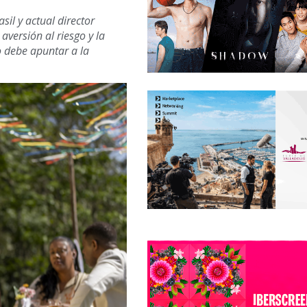
sil y actual director
aversión al riesgo y la
o debe apuntar a la