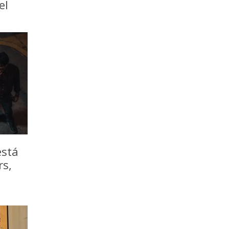
el
está
rs,