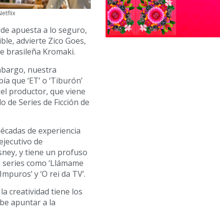
etflix
 de apuesta a lo seguro,
ble, advierte Zico Goes,
e brasileña Kromaki.
embargo, nuestra
bía que ‘ET’ o ‘Tiburón’
 el productor, que viene
o de Series de Ficción de
écadas de experiencia
 ejecutivo de
sney, y tiene un profuso
e series como ‘Llámame
Impuros’ y ‘O rei da TV’.
la creatividad tiene los
ebe apuntar a la