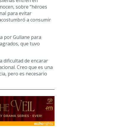
asileñas entren en
onocen, sobre “héroes
nal para evitar
e acostumbró a consumir
da por Gullane para
sagrados, que tuvo
 dificultad de encarar
nacional. Creo que es una
ia, pero es necesario