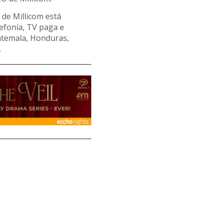
de Millicom está
lefonía, TV paga e
uatemala, Honduras,
.