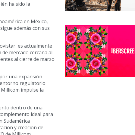
ién ha sido la
inoamérica en México,
l sigue además con sus
ovistar, es actualmente
n de mercado cercana al
entes al cierre de marzo
 por una expansión
 entorno regulatorio
Millicom impulse la
iento dentro de una
n complemento ideal para
 en Sudamérica
cación y creación de
O de Millicom.