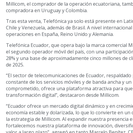
Millicom, el comprador de la operación ecuatoriana, tamb
compradora en Uruguay y Colombia.
Tras esta venta, Telefónica ya solo está presente en Lat
Chile y Venezuela, además de Brasil. A nivel internaciona
operaciones en España, Reino Unido y Alemania.
Telefónica Ecuador, que opera bajo la marca comercial M
el segundo operador móvil del país, con una participació
28% y una base de aproximadamente cinco millones de cli
de 2025.
“El sector de telecomunicaciones de Ecuador, respaldado
constante de los servicios móviles y de banda ancha y un
comprometido, ofrece una plataforma atractiva para que 
transformación digital”, destacaron desde Millicom.
“Ecuador ofrece un mercado digital dinámico y en crecim
economía estable y dolarizada, lo que lo convierte en u
la estrategia de Millicom. Al expandir nuestra presencia
fortalecemos nuestra plataforma de innovación, diversifi
valor a largo plazo”, agregó en tanto Marcelo Benítez, CE