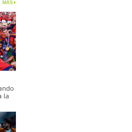
MÁS
iando
a la