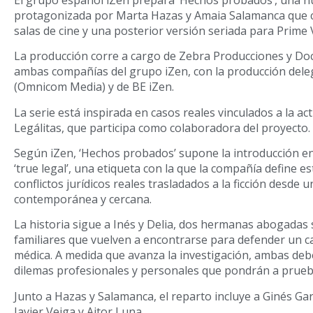
protagonizada por Marta Hazas y Amaia Salamanca que 
salas de cine y una posterior versión seriada para Prime 
La producción corre a cargo de Zebra Producciones y Do
ambas compañías del grupo iZen, con la producción del
(Omnicom Media) y de BE iZen.
La serie está inspirada en casos reales vinculados a la acti
Legálitas, que participa como colaboradora del proyecto.
Según iZen, ‘Hechos probados’ supone la introducción e
‘true legal’, una etiqueta con la que la compañía define e
conflictos jurídicos reales trasladados a la ficción desde 
contemporánea y cercana.
La historia sigue a Inés y Delia, dos hermanas abogadas 
familiares que vuelven a encontrarse para defender un c
médica. A medida que avanza la investigación, ambas deb
dilemas profesionales y personales que pondrán a prueba
Junto a Hazas y Salamanca, el reparto incluye a Ginés Garc
Javier Veiga y Aitor Luna.