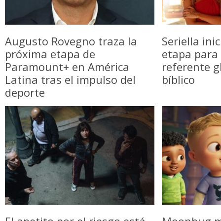
Augusto Rovegno traza la
Seriella in
próxima etapa de
etapa para 
Paramount+ en América
referente g
Latina tras el impulso del
bíblico
deporte
El apetito por el riesgo está
Moonbug m