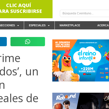
CLIC AQUÍ
ARA SUSCRIBIRSE
SECCIONES
ESPECIALES
MARKETPLACE
ACERCA
rime
dos’, un
ón
eales de