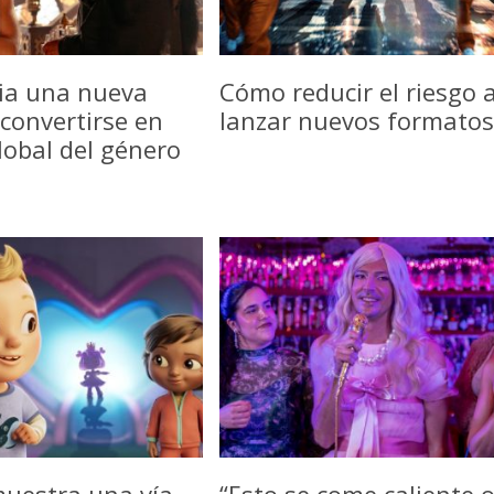
icia una nueva
Cómo reducir el riesgo a
convertirse en
lanzar nuevos formatos
lobal del género
uestra una vía
“Esto se come caliente 