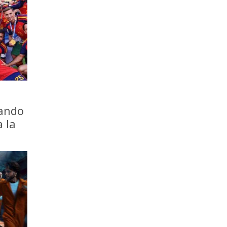
iando
a la