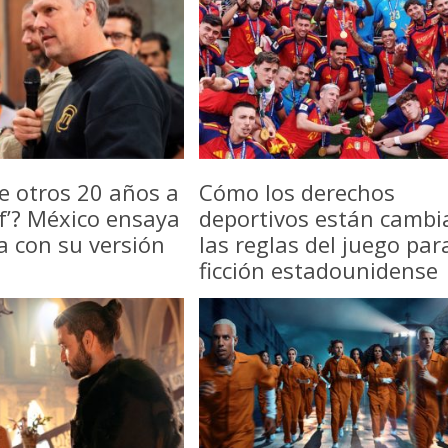
e otros 20 años a
Cómo los derechos
f’? México ensaya
deportivos están camb
a con su versión
las reglas del juego par
ficción estadounidense