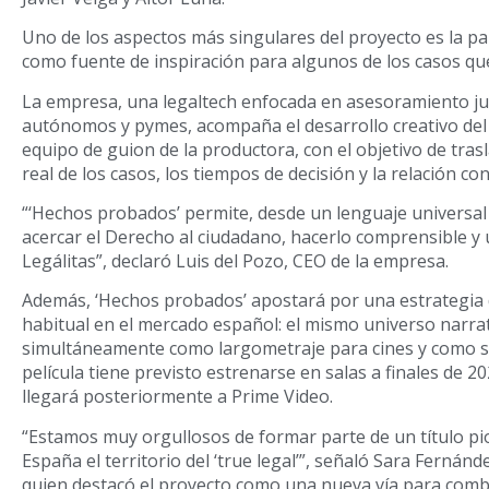
Uno de los aspectos más singulares del proyecto es la par
como fuente de inspiración para algunos de los casos que
La empresa, una legaltech enfocada en asesoramiento jur
autónomos y pymes, acompaña el desarrollo creativo del 
equipo de guion de la productora, con el objetivo de trasla
real de los casos, los tiempos de decisión y la relación con 
“‘Hechos probados’ permite, desde un lenguaje universal
acercar el Derecho al ciudadano, hacerlo comprensible y út
Legálitas”, declaró Luis del Pozo, CEO de la empresa.
Además, ‘Hechos probados’ apostará por una estrategia 
habitual en el mercado español: el mismo universo narrat
simultáneamente como largometraje para cines y como se
película tiene previsto estrenarse en salas a finales de 20
llegará posteriormente a Prime Video.
“Estamos muy orgullosos de formar parte de un título p
España el territorio del ‘true legal’”, señaló Sara Fernán
quien destacó el proyecto como una nueva vía para comb