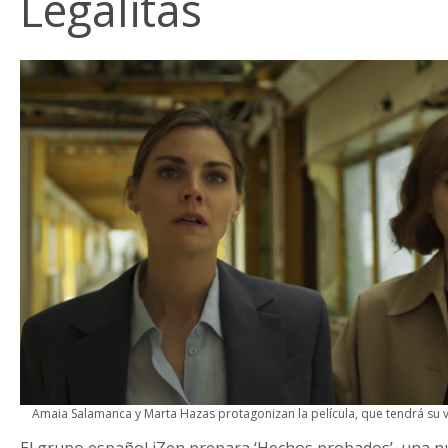
Legálitas
Amaia Salamanca y Marta Hazas protagonizan la película, que tendrá su 
El grupo español iZen prepara ‘Hechos probados’, una nuev