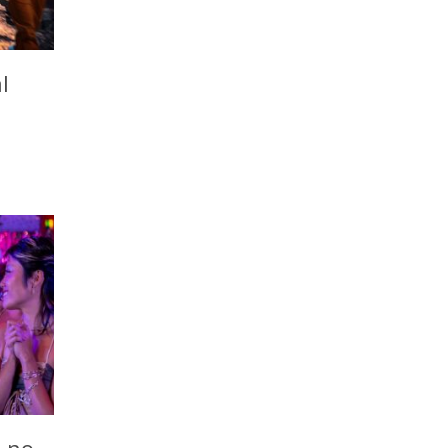
l
o no