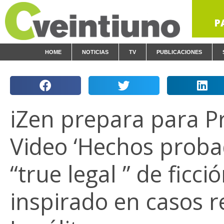
P
HOME
NOTICIAS
TV
PUBLICACIONES
iZen prepara para P
Video ‘Hechos proba
“true legal ” de ficci
inspirado en casos r