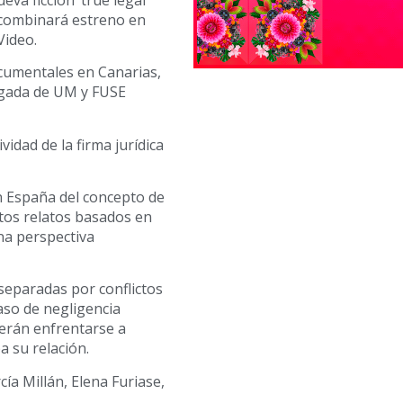
combinará estreno en
Video.
cumentales en Canarias,
egada de UM y FUSE
vidad de la firma jurídica
n España del concepto de
stos relatos basados en
una perspectiva
separadas por conflictos
aso de negligencia
erán enfrentarse a
 su relación.
ía Millán, Elena Furiase,