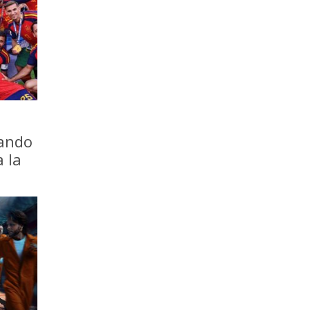
iando
a la