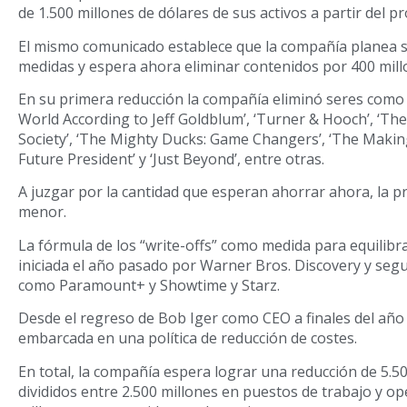
de 1.500 millones de dólares de sus activos a partir del p
El mismo comunicado establece que la compañía planea s
medidas y espera ahora eliminar contenidos por 400 mill
En su primera reducción la compañía eliminó seres como ‘B
World According to Jeff Goldblum’, ‘Turner & Hooch’, ‘Th
Society’, ‘The Mighty Ducks: Game Changers’, ‘The Making 
Future President’ y ‘Just Beyond’, entre otras.
A juzgar por la cantidad que esperan ahorrar ahora, la 
menor.
La fórmula de los “write-offs” como medida para equilibra
iniciada el año pasado por Warner Bros. Discovery y seg
como Paramount+ y Showtime y Starz.
Desde el regreso de Bob Iger como CEO a finales del año
embarcada en una política de reducción de costes.
En total, la compañía espera lograr una reducción de 5.5
divididos entre 2.500 millones en puestos de trabajo y op