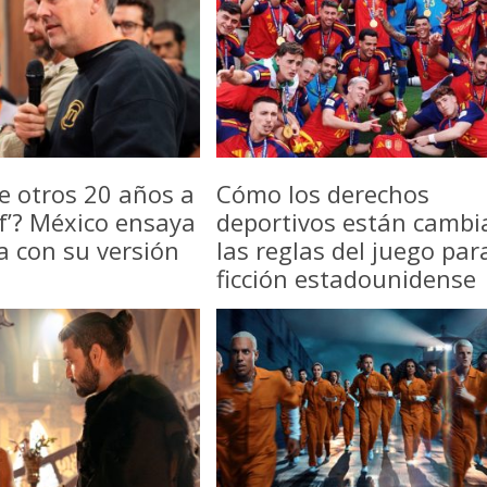
e otros 20 años a
Cómo los derechos
f’? México ensaya
deportivos están camb
a con su versión
las reglas del juego par
ficción estadounidense