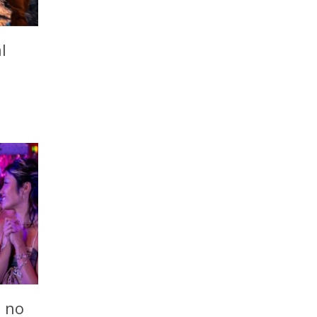
l
o no