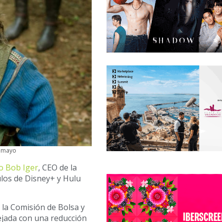
n mayo
o Bob Iger
, CEO de la
ulos de Disney+ y Hulu
 la Comisión de Bolsa y
lejada con una reducción