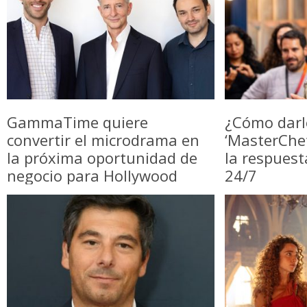
GammaTime quiere
¿Cómo darl
convertir el microdrama en
‘MasterChe
la próxima oportunidad de
la respuest
negocio para Hollywood
24/7