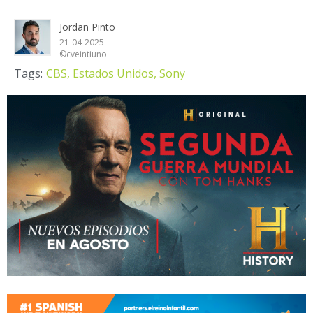
Jordan Pinto
21-04-2025
©cveintiuno
Tags:
CBS,
Estados Unidos,
Sony