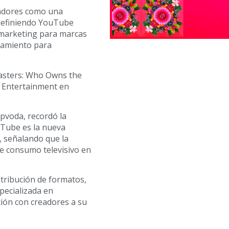
readores como una
definiendo YouTube
 marketing para marcas
nzamiento para
casters: Who Owns the
& Entertainment en
ipvoda, recordó la
uTube es la nueva
, señalando que la
e consumo televisivo en
istribución de formatos,
pecializada en
ión con creadores a su