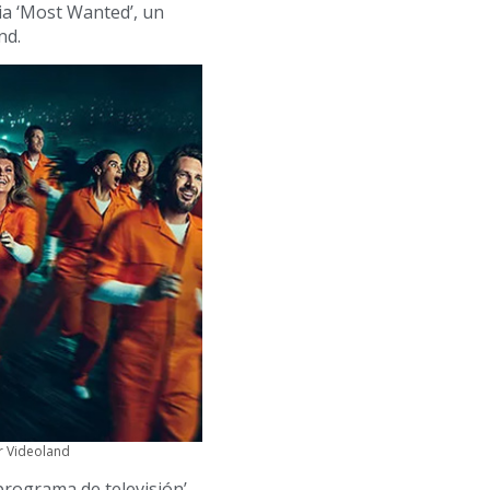
ia ‘Most Wanted’, un
nd.
er Videoland
rograma de televisión’.