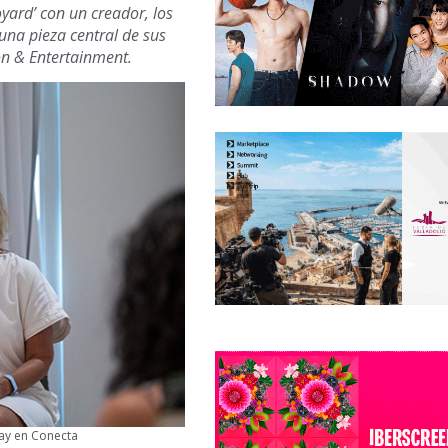
oyard’ con un creador, los
na pieza central de sus
ion & Entertainment.
jay en Conecta