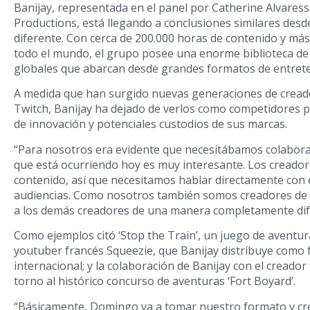
Banijay, representada en el panel por Catherine Alvares
Productions, está llegando a conclusiones similares desd
diferente. Con cerca de 200.000 horas de contenido y má
todo el mundo, el grupo posee una enorme biblioteca de I
globales que abarcan desde grandes formatos de entrete
A medida que han surgido nuevas generaciones de crea
Twitch, Banijay ha dejado de verlos como competidores p
de innovación y potenciales custodios de sus marcas.
“Para nosotros era evidente que necesitábamos colaborar
que está ocurriendo hoy es muy interesante. Los cread
contenido, así que necesitamos hablar directamente con e
audiencias. Como nosotros también somos creadores de
a los demás creadores de una manera completamente dif
Como ejemplos citó ‘Stop the Train’, un juego de aventur
youtuber francés Squeezie, que Banijay distribuye como 
internacional; y la colaboración de Banijay con el cread
torno al histórico concurso de aventuras ‘Fort Boyard’.
“Básicamente, Domingo va a tomar nuestro formato y cre