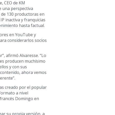
se, CEO de KM
e una perspectiva
s de 130 productoras en
P inactiva y franquicias
nimiento hasta factual.
dores en YouTube y
ara considerarlos socios
”, afirmó Alvaresse. “Lo
ores producen muchísimo
llos y con sus
 contenido, ahora vemos
erente”.
as creado por el popular
formato a nivel
or francés Domingo en
ar su propia versión, a