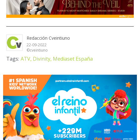
Redacción Cveintiuno
22-09-2022
©cveintiuno
Tags:
ATV,
Divinity,
Mediaset España