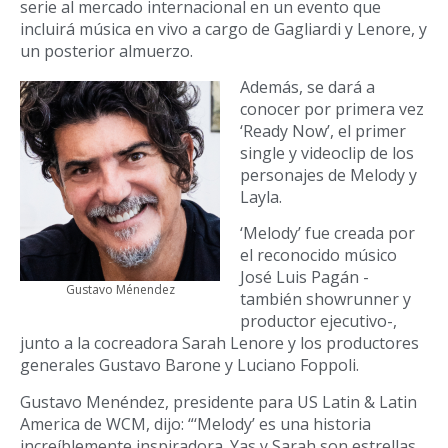
serie al mercado internacional en un evento que
incluirá música en vivo a cargo de Gagliardi y Lenore, y
un posterior almuerzo.
Además, se dará a
conocer por primera vez
‘Ready Now’, el primer
single y videoclip de los
personajes de Melody y
Layla.
‘Melody’ fue creada por
el reconocido músico
José Luis Pagán -
Gustavo Ménendez
también showrunner y
productor ejecutivo-,
junto a la cocreadora Sarah Lenore y los productores
generales Gustavo Barone y Luciano Foppoli.
Gustavo Menéndez, presidente para US Latin & Latin
America de WCM, dijo: “‘Melody’ es una historia
increíblemente inspiradora. Yas y Sarah son estrellas