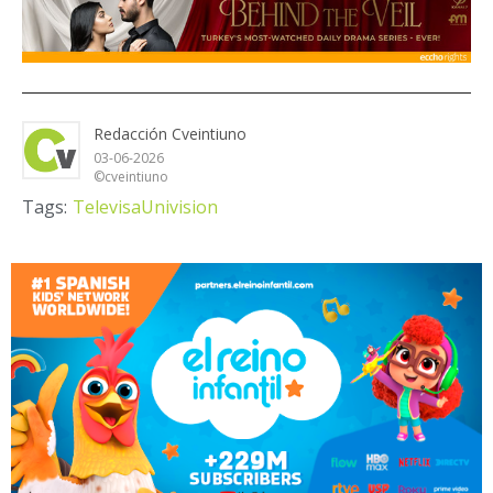
Redacción Cveintiuno
03-06-2026
©cveintiuno
Tags:
TelevisaUnivision