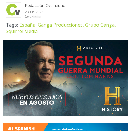
Redacción Cveintiuno
23-06-2023
©cveintiuno
Tags:
España,
Ganga Producciones,
Grupo Ganga,
Squirrel Media