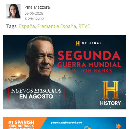
Pina Mezzera
09-06-2026
©cveintiuno
Tags:
España,
Fremantle España,
RTVE