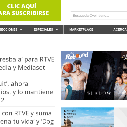
CLIC AQUÍ
ARA SUSCRIBIRSE
SECCIONES
ESPECIALES
MARKETPLACE
ACERCA
 resbala’ para RTVE
edia y Mediaset
it’, ahora
ios, y lo mantiene
 2
o con RTVE y suma
na tu vida’ y ‘Dog