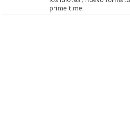
prime time
Minoria Absoluta adapta p
formato de 3Cat ‘Quanta g
RTVE selecciona cuatro nue
renueva otra en su primer
animación 2026
RTVE será la primera pant
para el paper format ‘The 
Fremantle
Netflix acuerda con RTVE 
‘La revuelta’ al día siguie
lineal