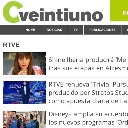
P
HOME
NOTICIAS
TV
PUBLICACIONES
RTVE
Shine Iberia producirá ‘Me
tras sus etapas en Atresm
RTVE renueva ‘Trivial Pursu
producido por Stratos Stud
como apuesta diaria de La
Disney+ amplía su acuerd
los nuevos programas ‘Orde