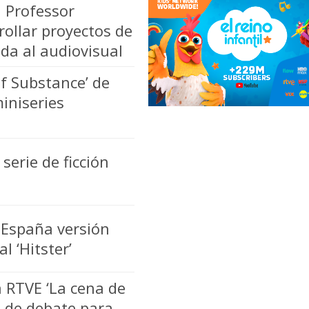
 Professor
ollar proyectos de
cada al audiovisual
f Substance’ de
iniseries
erie de ficción
 España versión
l ‘Hitster’
 RTVE ‘La cena de
o de debate para