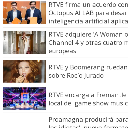
RTVE firma un acuerdo con
Octopus AI LAB para desarr
inteligencia artificial apli
RTVE adquiere ‘A Woman o
Channel 4 y otras cuatro m
europeas
RTVE y Boomerang ruedan s
sobre Rocío Jurado
RTVE encarga a Fremantle
local del game show musica
Proamagna producirá para
los idiotas’, nuevo format