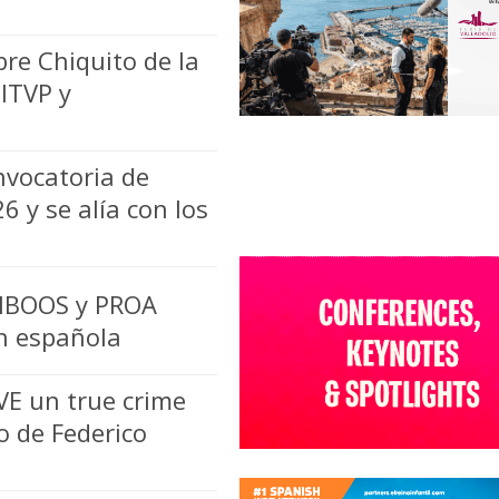
re Chiquito de la
ITVP y
nvocatoria de
6 y se alía con los
DIBOOS y PROA
n española
VE un true crime
o de Federico