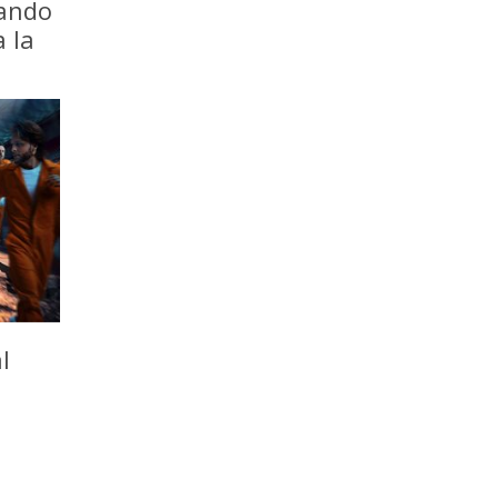
iando
a la
l