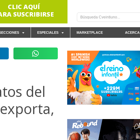
CLIC AQUÍ
ARA SUSCRIBIRSE
SECCIONES
ESPECIALES
MARKETPLACE
ACERCA
tos del
exporta,