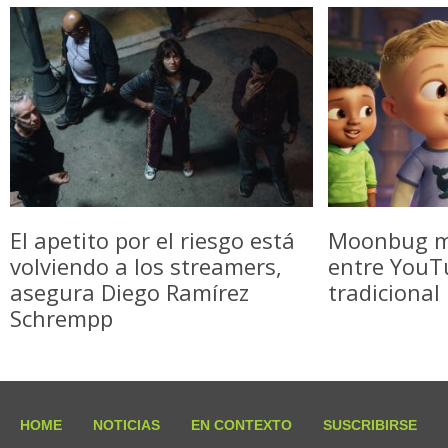
El apetito por el riesgo está
Moonbug m
volviendo a los streamers,
entre YouTu
asegura Diego Ramírez
tradicional
Schrempp
HOME
NOTICIAS
EN CONTEXTO
SUSCRIBIRSE