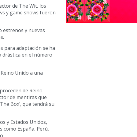
ctor de The Wit, los
hows y game shows fueron
o estrenos y nuevas
s.
os para adaptación se ha
da drástica en el número
 Reino Unido a una
 proceden de Reino
ctor de mentiras que
The Box’, que tendrá su
os y Estados Unidos,
os como España, Perú,
o.