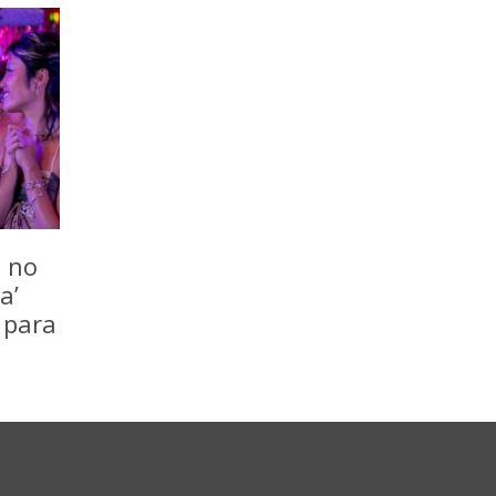
o no
a’
 para