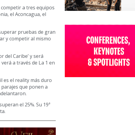
 competir a tres equipos
nia, el Aconcagua, el
n superar pruebas de gran
ar y competir al mismo
r del Caribe’ y será
 verá a través de La 1 en
 es el reality más duro
s parajes que ponen a
adelantaron.
 superan el 25%. Su 19ª
ta.