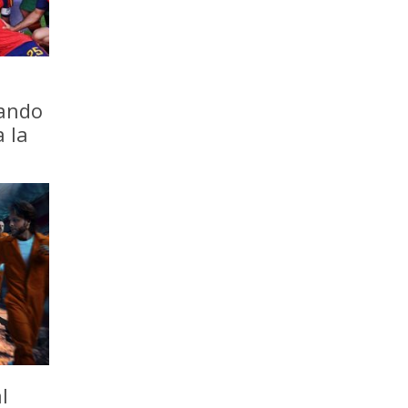
iando
a la
l