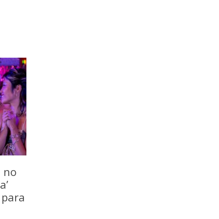
o no
a’
 para