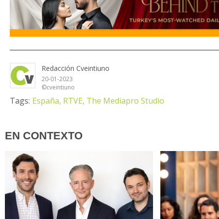
Redacción Cveintiuno
20-01-2023
©cveintiuno
Tags:
España,
RTVE,
The Mediapro Studio
EN CONTEXTO