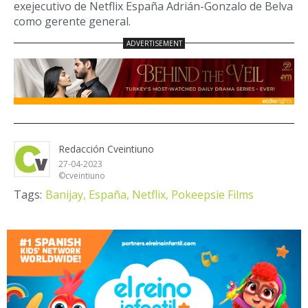
exejecutivo de Netflix España Adrián-Gonzalo de Belva
como gerente general.
Redacción Cveintiuno
27-04-2023
©cveintiuno
Tags:
Banijay,
España,
Netflix,
Pokeepsie Films