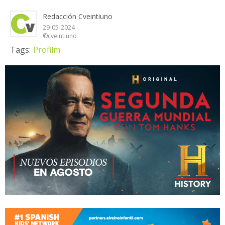
Redacción Cveintiuno
29-05-2024
©cveintiuno
Tags:
Profilm