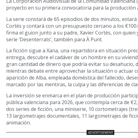
La Corporación Audiovisual de la Comunidad Valenciana (
proyecto en su primera convocatoria para la producción a
La serie constará de 65 episodios de dos minutos, estará
Cortés y contará con un presupuesto cercano a los €100
firma el guion junto a su padre, Xavier Cortés, con quien 
serie ‘Desenterrats’, también para À Punt.
La ficción sigue a Xana, una repartidora en situación pre
entrega, descubre el cadáver de un hombre en su viviend
gran cantidad de dinero que podría evitar su desahucio, d
mientras debate entre aprovechar la situación o actuar 
aparición de Alba, empleada doméstica del fallecido, des
marcado por las mentiras, la culpa y las diferencias de cla
La inversión se enmarca en el plan de producción particip
pública valenciana para 2026, que contempla cerca de €2,
dos series de ficción, una miniserie, 10 cortometrajes (tre
13 largometrajes documentales, 11 largometrajes de ficc
animación.