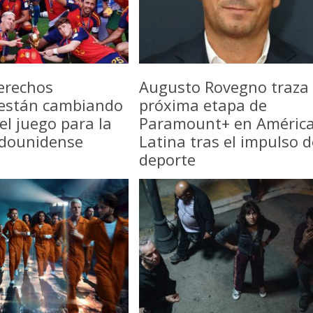
erechos
Augusto Rovegno traza 
 están cambiando
próxima etapa de
del juego para la
Paramount+ en Améric
adounidense
Latina tras el impulso d
deporte