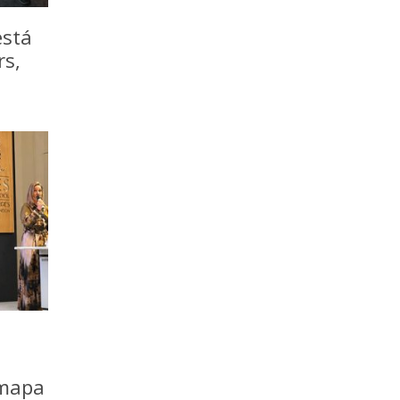
está
rs,
 mapa