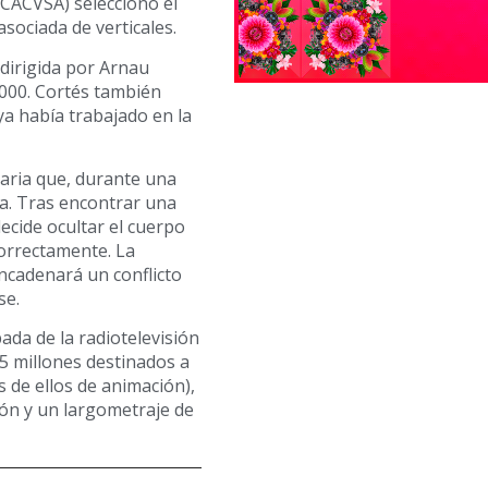
CACVSA) seleccionó el
sociada de verticales.
 dirigida por Arnau
.000. Cortés también
ya había trabajado en la
caria que, durante una
a. Tras encontrar una
ecide ocultar el cuerpo
correctamente. La
encadenará un conflicto
se.
ada de la radiotelevisión
5 millones destinados a
s de ellos de animación),
ión y un largometraje de