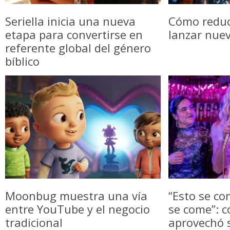
Seriella inicia una nueva
Cómo reduci
etapa para convertirse en
lanzar nue
referente global del género
bíblico
Moonbug muestra una vía
“Esto se co
entre YouTube y el negocio
se come”: c
tradicional
aprovechó