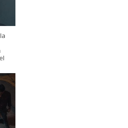
la
a
el