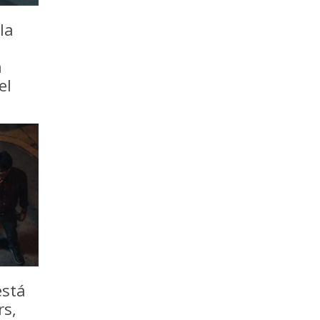
la
a
el
está
rs,