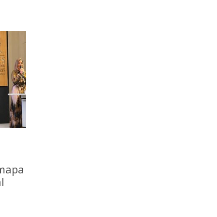
 mapa
l