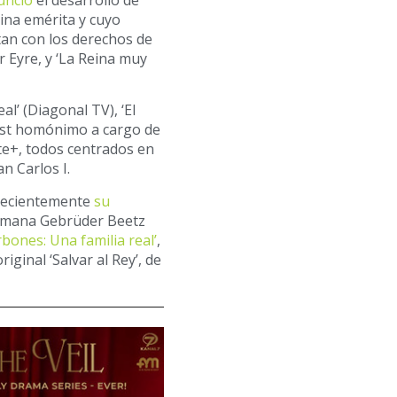
unció
el desarrollo de
eina emérita y cuyo
ntan con los derechos de
ar Eyre, y ‘La Reina muy
al’ (Diagonal TV), ‘El
cast homónimo a cargo de
te+, todos centrados en
n Carlos I.
 recientemente
su
lemana Gebrüder Beetz
bones: Una familia real’
,
iginal ‘Salvar al Rey’, de