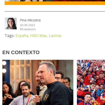
Pina Mezzera
30-05-2023
©cveintiuno
Tags:
España,
HBO Max,
Lavinia
EN CONTEXTO