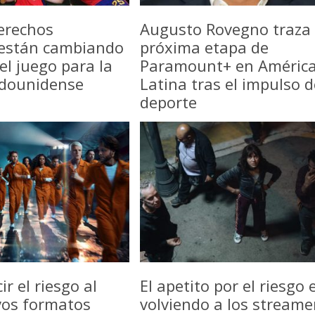
erechos
Augusto Rovegno traza 
 están cambiando
próxima etapa de
del juego para la
Paramount+ en Améric
adounidense
Latina tras el impulso d
deporte
r el riesgo al
El apetito por el riesgo 
vos formatos
volviendo a los streame