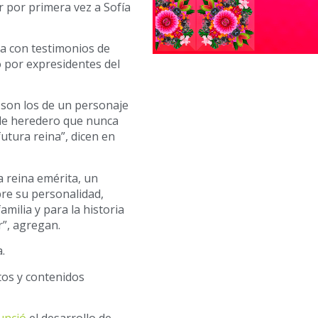
r por primera vez a Sofía
ta con testimonios de
o por expresidentes del
a son los de un personaje
 de heredero que nunca
futura reina”, dicen en
a reina emérita, un
re su personalidad,
milia y para la historia
r”, agregan.
.
ctos y contenidos