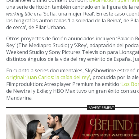
Durante el último Content London,
Beta Fiction Spain an
una serie de ficción también centrado en la figura de la r
working title
era ‘Sofía, una mujer Real’. En este caso cue
las biografías autorizadas ‘La soledad de la Reina’, de Pil
de cerca’, de Pilar Urbano.
Otros proyectos de ficción anunciados incluyen ‘Palacio Re
Rey’ (The Mediapro Studio) y ‘XRey’, adaptación del pod
Weekend Studio y Sony Pictures Television para Lionsga
distintos ángulos de la vida del rey emérito de España, Jua
En cuanto a series documentales, SkyShowtime estrenó
original ‘Juan Carlos: la caída del rey’
, producida por la a
Filmproduktion; Atresplayer Premium ha emitido
‘Los Bor
de Newtral y Exile; y HBO Max tuvo un gran éxito con su or
Mandarina.