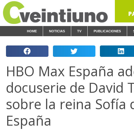
P
HOME
NOTICIAS
TV
PUBLICACIONES
HBO Max España adq
docuserie de David 
sobre la reina Sofía 
España