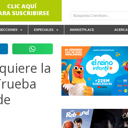
CLIC AQUÍ
ARA SUSCRIBIRSE
SECCIONES
ESPECIALES
MARKETPLACE
ACERCA
uiere la
Trueba
de