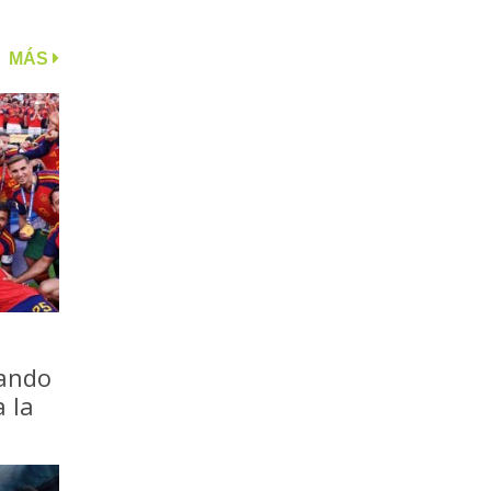
MÁS
iando
a la