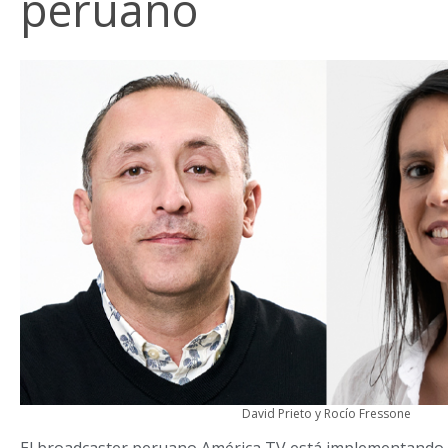
peruano
David Prieto y Rocío Fressone
El broadcaster peruano América TV está implementando 