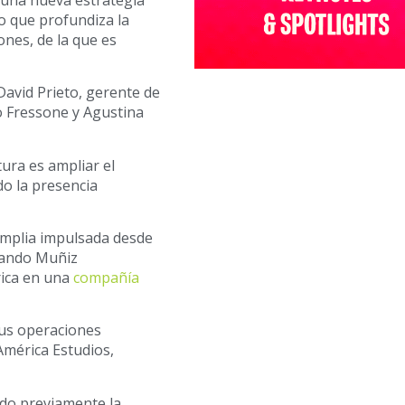
o que profundiza la
nes, de la que es
David Prieto, gerente de
o Fressone y Agustina
tura es ampliar el
do la presencia
amplia impulsada desde
nando Muñiz
ica en una
compañía
sus operaciones
 América Estudios,
ado previamente la