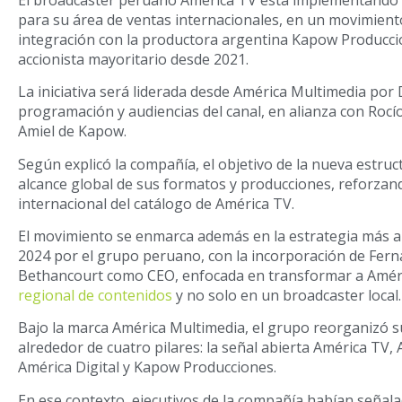
para su área de ventas internacionales, en un movimient
integración con la productora argentina Kapow Produccio
accionista mayoritario desde 2021.
La iniciativa será liderada desde América Multimedia por 
programación y audiencias del canal, en alianza con Rocí
Amiel de Kapow.
Según explicó la compañía, el objetivo de la nueva estruc
alcance global de sus formatos y producciones, reforzan
internacional del catálogo de América TV.
El movimiento se enmarca además en la estrategia más 
2024 por el grupo peruano, con la incorporación de Fer
Bethancourt como CEO, enfocada en transformar a Amér
regional de contenidos
y no solo en un broadcaster local.
Bajo la marca América Multimedia, el grupo reorganizó 
alrededor de cuatro pilares: la señal abierta América TV,
América Digital y Kapow Producciones.
En ese contexto, ejecutivos de la compañía habían señal