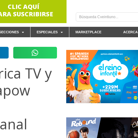
CLIC AQUÍ
ARA SUSCRIBIRSE
SECCIONES
ESPECIALES
MARKETPLACE
ACERCA
ica TV y
Kapow
canal