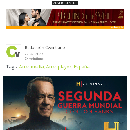
Redacción Cveintiuno
27-07-2023
©cveintiuno
Tags:
Atresmedia,
Atresplayer,
España