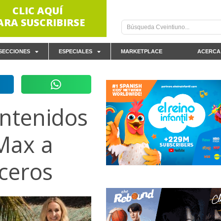
CLIC AQUÍ
ARA SUSCRIBIRSE
SECCIONES
ESPECIALES
MARKETPLACE
ACERCA
ntenidos
Max a
rceros