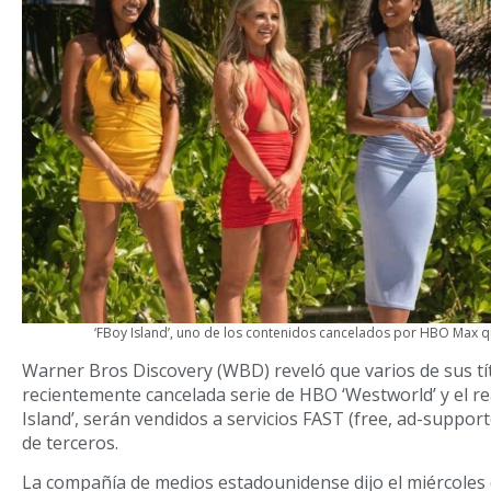
‘FBoy Island’, uno de los contenidos cancelados por HBO Max q
Warner Bros Discovery (WBD) reveló que varios de sus títu
recientemente cancelada serie de HBO ‘Westworld’ y el r
Island’, serán vendidos a servicios FAST (free, ad-suppor
de terceros.
La compañía de medios estadounidense dijo el miércoles 