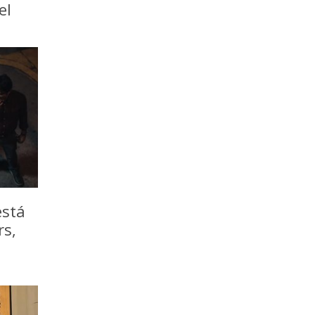
el
está
rs,