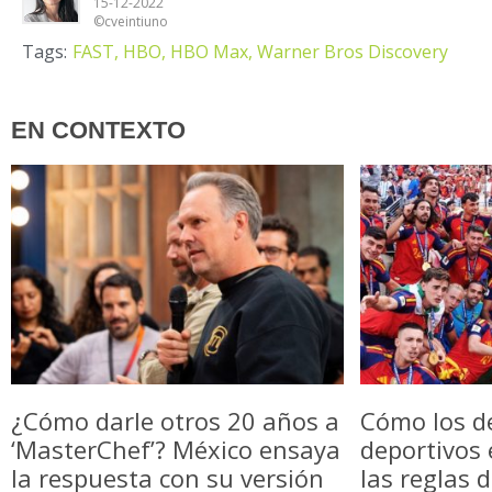
15-12-2022
©cveintiuno
Tags:
FAST,
HBO,
HBO Max,
Warner Bros Discovery
EN CONTEXTO
¿Cómo darle otros 20 años a
Cómo los d
‘MasterChef’? México ensaya
deportivos
la respuesta con su versión
las reglas 