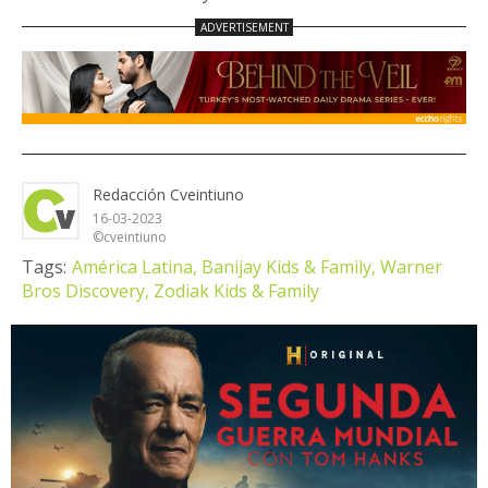
Redacción Cveintiuno
16-03-2023
©cveintiuno
Tags:
América Latina,
Banijay Kids & Family,
Warner
Bros Discovery,
Zodiak Kids & Family