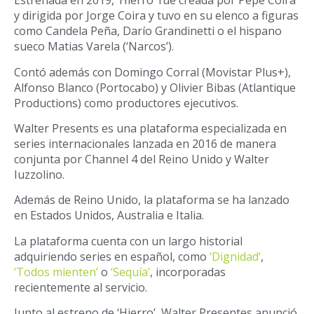
Estrenada en 2019, ‘Hierro’ fue creada por Pepe Coira
y dirigida por Jorge Coira y tuvo en su elenco a figuras
como Candela Peña, Darío Grandinetti o el hispano
sueco Matias Varela (‘Narcos’).
Contó además con Domingo Corral (Movistar Plus+),
Alfonso Blanco (Portocabo) y Olivier Bibas (Atlantique
Productions) como productores ejecutivos.
Walter Presents es una plataforma especializada en
series internacionales lanzada en 2016 de manera
conjunta por Channel 4 del Reino Unido y Walter
Iuzzolino.
Además de Reino Unido, la plataforma se ha lanzado
en Estados Unidos, Australia e Italia.
La plataforma cuenta con un largo historial
adquiriendo series en español, como
‘Dignidad’
,
‘Todos mienten’
o
‘Sequía’
, incorporadas
recientemente al servicio.
Junto al estreno de ‘Hierro’, Walter Presentes anunció