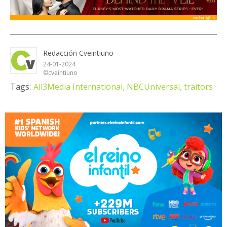
Redacción Cveintiuno
24-01-2024
©cveintiuno
Tags:
All3Media International,
NBCUniversal,
traitors