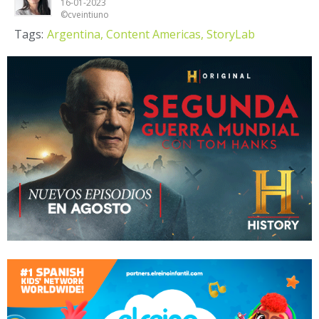
16-01-2023
©cveintiuno
Tags:
Argentina,
Content Americas,
StoryLab