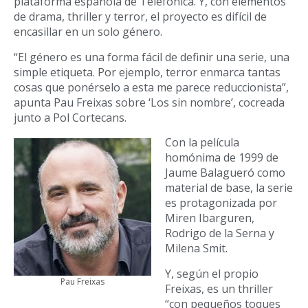
plataforma española de Telefónica. Y, con elementos
de drama, thriller y terror, el proyecto es difícil de
encasillar en un solo género.
“El género es una forma fácil de definir una serie, una
simple etiqueta. Por ejemplo, terror enmarca tantas
cosas que ponérselo a esta me parece reduccionista”,
apunta Pau Freixas sobre ‘Los sin nombre’, cocreada
junto a Pol Cortecans.
Con la película
homónima de 1999 de
Jaume Balagueró como
material de base, la serie
es protagonizada por
Miren Ibarguren,
Rodrigo de la Serna y
Milena Smit.
Y, según el propio
Pau Freixas
Freixas, es un thriller
“con pequeños toques